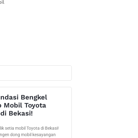
il
ndasi Bengkel
 Mobil Toyota
di Bekasi!
ik setia mobil Toyota di Bekasi!
engen dong mobil kesayangan