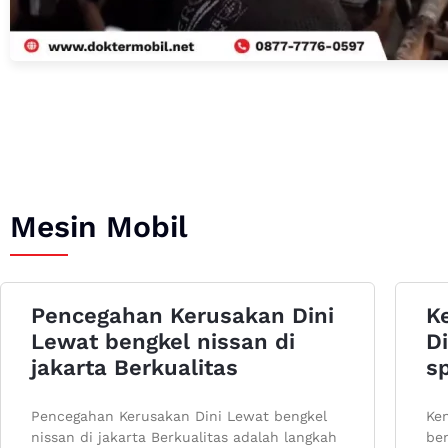
Mesin Mobil
Pencegahan Kerusakan Dini
K
Lewat bengkel nissan di
Di
jakarta Berkualitas
sp
Pencegahan Kerusakan Dini Lewat bengkel
Ken
nissan di jakarta Berkualitas adalah langkah
ben