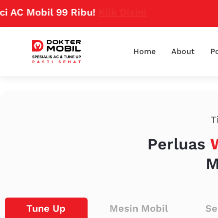
obil 99 Ribu!
Klik Disini
Home
About
Po
T
Perluas
M
Tune Up
Mesin Mobil
Se