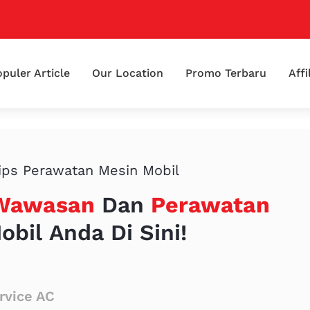
puler Article
Our Location
Promo Terbaru
Affi
ips Perawatan Mesin Mobil
Wawasan
Dan
Perawatan
obil Anda Di Sini!
rvice AC