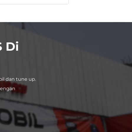
 Di
il dan tune up.
dengan