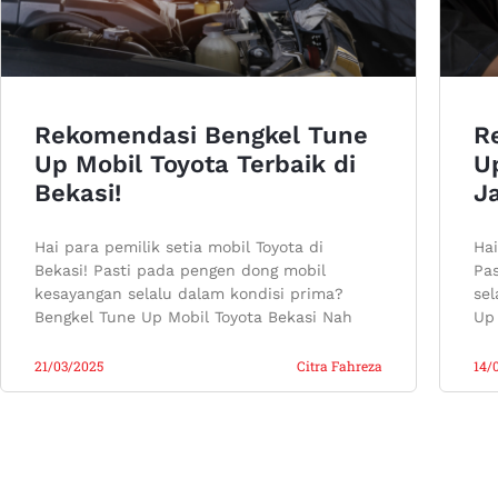
Rekomendasi Bengkel Tune
R
Up Mobil Toyota Terbaik di
Up
Bekasi!
Ja
Hai para pemilik setia mobil Toyota di
Hai
Bekasi! Pasti pada pengen dong mobil
Pa
kesayangan selalu dalam kondisi prima?
sel
Bengkel Tune Up Mobil Toyota Bekasi Nah
Up 
21/03/2025
Citra Fahreza
14/