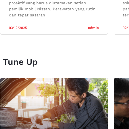
proaktif yang harus diutamakan setiap
sol
pemilik mobil Nissan. Perawatan yang rutin
pab
dan tepat sasaran
ter
03/12/2025
admin
02/
Tune Up