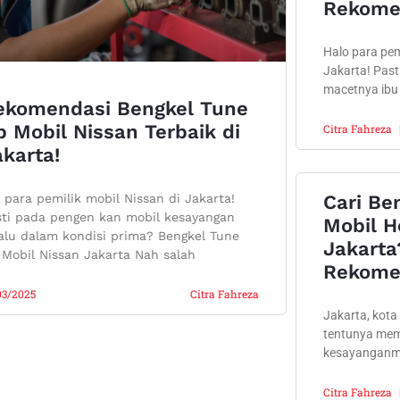
Rekomen
Halo para pem
Jakarta! Past
macetnya ibu
ekomendasi Bengkel Tune
 Mobil Nissan Terbaik di
Citra Fahreza
karta!
 para pemilik mobil Nissan di Jakarta!
Cari Be
sti pada pengen kan mobil kesayangan
Mobil H
alu dalam kondisi prima? Bengkel Tune
Jakarta
Mobil Nissan Jakarta Nah salah
Rekome
03/2025
Citra Fahreza
Jakarta, kota
tentunya me
kesayanganmu
Citra Fahreza