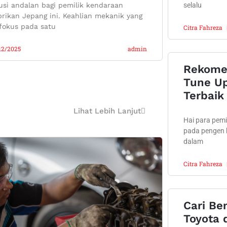
usi andalan bagi pemilik kendaraan
selalu
rikan Jepang ini. Keahlian mekanik yang
fokus pada satu
Citra Fahreza
12/2025
admin
Rekome
Tune Up
Terbaik 
Lihat Lebih Lanjut
Hai para pemil
pada pengen 
dalam
Citra Fahreza
Cari Be
Toyota d