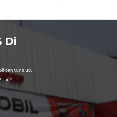
 Di
il dan tune up.
dengan