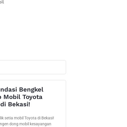
il
ndasi Bengkel
 Mobil Toyota
di Bekasi!
ik setia mobil Toyota di Bekasi!
engen dong mobil kesayangan