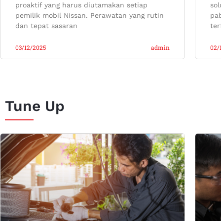
proaktif yang harus diutamakan setiap
sol
pemilik mobil Nissan. Perawatan yang rutin
pab
dan tepat sasaran
ter
03/12/2025
admin
02/
Tune Up