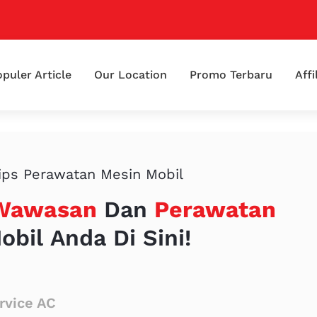
puler Article
Our Location
Promo Terbaru
Affi
ips Perawatan Mesin Mobil
Wawasan
Dan
Perawatan
obil Anda Di Sini!
rvice AC