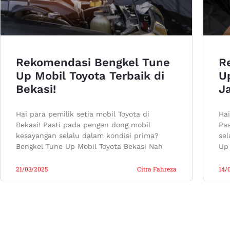
Rekomendasi Bengkel Tune
R
Up Mobil Toyota Terbaik di
Up
Bekasi!
Ja
Hai para pemilik setia mobil Toyota di
Hai
Bekasi! Pasti pada pengen dong mobil
Pa
kesayangan selalu dalam kondisi prima?
sel
Bengkel Tune Up Mobil Toyota Bekasi Nah
Up 
21/03/2025
Citra Fahreza
14/