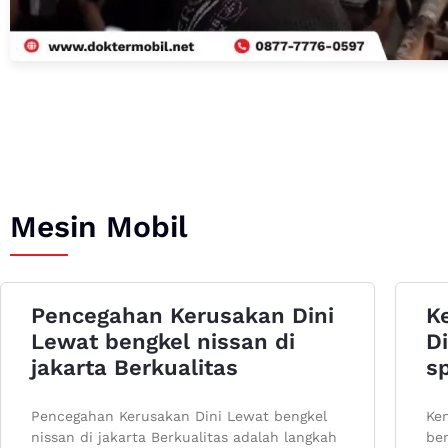
Mesin Mobil
Pencegahan Kerusakan Dini
K
Lewat bengkel nissan di
Di
jakarta Berkualitas
sp
Pencegahan Kerusakan Dini Lewat bengkel
Ken
nissan di jakarta Berkualitas adalah langkah
ben