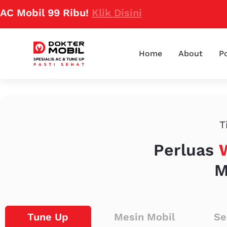
il 99 Ribu!
Klik Disini
Home
About
Po
T
Perluas
M
Tune Up
Mesin Mobil
Se