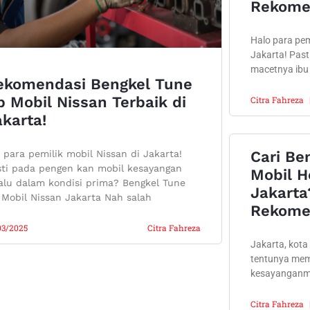
Rekomen
Halo para pem
Jakarta! Past
macetnya ibu
ekomendasi Bengkel Tune
 Mobil Nissan Terbaik di
Citra Fahreza
karta!
 para pemilik mobil Nissan di Jakarta!
Cari Be
sti pada pengen kan mobil kesayangan
Mobil H
alu dalam kondisi prima? Bengkel Tune
Jakarta
Mobil Nissan Jakarta Nah salah
Rekome
03/2025
Citra Fahreza
Jakarta, kota
tentunya me
kesayanganmu
Citra Fahreza