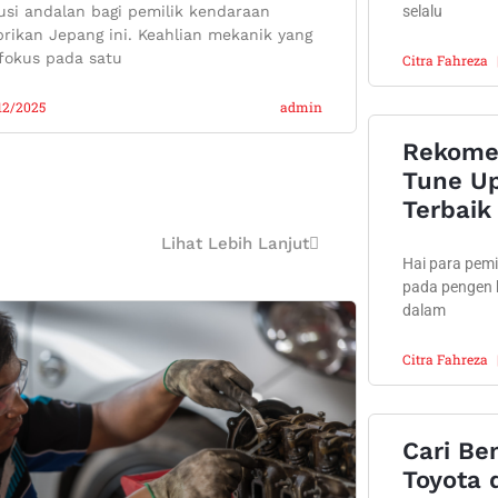
usi andalan bagi pemilik kendaraan
selalu
rikan Jepang ini. Keahlian mekanik yang
fokus pada satu
Citra Fahreza
12/2025
admin
Rekome
Tune Up
Terbaik 
Lihat Lebih Lanjut
Hai para pemil
pada pengen 
dalam
Citra Fahreza
Cari Be
Toyota d