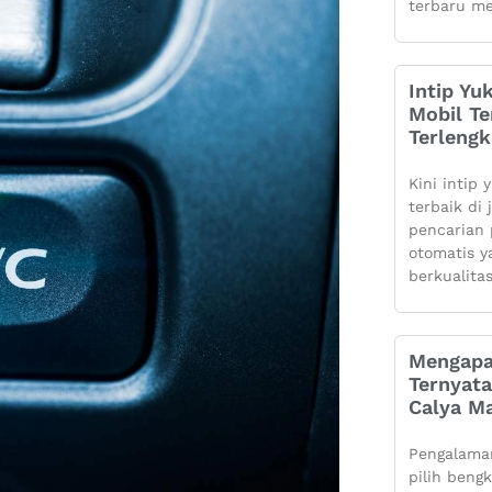
terbaru me
Intip Yu
Mobil Te
Terleng
Kini intip 
terbaik di
pencarian 
otomatis 
berkualita
Mengapa
Ternyata
Calya Ma
Pengalaman
pilih beng