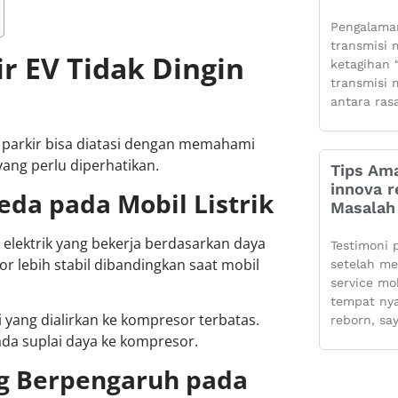
Pengalaman
transmisi m
r EV Tidak Dingin
ketagihan “
transmisi m
antara ras
il parkir bisa diatasi dengan memahami
ang perlu diperhatikan.
Tips Ama
innova r
eda pada Mobil Listrik
Masalah 
 elektrik yang bekerja berdasarkan daya
Testimoni 
or lebih stabil dibandingkan saat mobil
setelah m
service mo
tempat ny
i yang dialirkan ke kompresor terbatas.
reborn, sa
pada suplai daya ke kompresor.
ng Berpengaruh pada