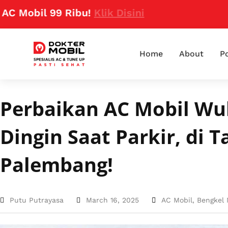
il 99 Ribu!
Klik Disini
Home
About
Po
Perbaikan AC Mobil Wul
Dingin Saat Parkir, di 
Palembang!
Putu Putrayasa
March 16, 2025
AC Mobil
,
Bengkel 