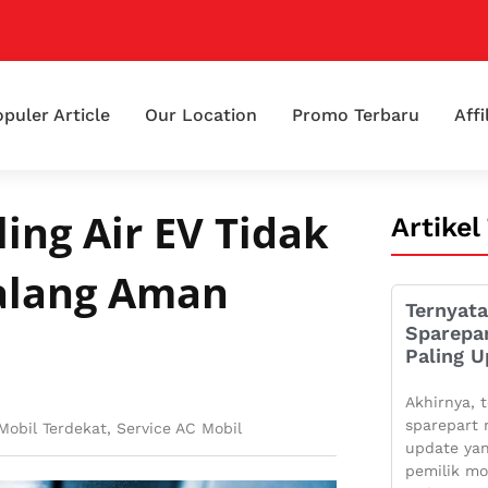
puler Article
Our Location
Promo Terbaru
Affi
ing Air EV Tidak
Artikel
Talang Aman
Ternyata
Sparepa
Paling U
Akhirnya, t
sparepart 
Mobil Terdekat
,
Service AC Mobil
update yan
pemilik mo