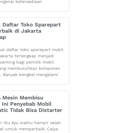
ngenai ketersediaan
k Daftar Toko Sparepart
rbaik di Jakarta
kap
yuk daftar toko sparepart mobil
 jakarta terlengkap menjadi
penting bagi pemilik mobil
yang membutuhkan komponen
s. Banyak bengkel mengalami
 Mesin Membisu
 Ini Penyebab Mobil
tic Tidak Bisa Distarter
 ibu Ayu waktu hampir salah
kel untuk memperbaiki Calya