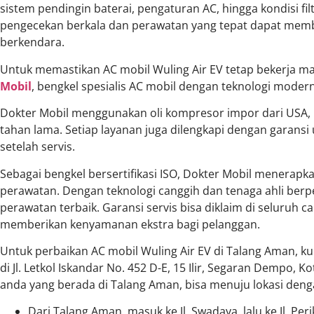
sistem pendingin baterai, pengaturan AC, hingga kondisi fi
pengecekan berkala dan perawatan yang tepat dapat me
berkendara.
Untuk memastikan AC mobil Wuling Air EV tetap bekerja m
Mobil
, bengkel spesialis AC mobil dengan teknologi modern
Dokter Mobil menggunakan oli kompresor impor dari USA, 
tahan lama. Setiap layanan juga dilengkapi dengan garansi
setelah servis.
Sebagai bengkel bersertifikasi ISO, Dokter Mobil menerapk
perawatan. Dengan teknologi canggih dan tenaga ahli ber
perawatan terbaik. Garansi servis bisa diklaim di seluruh c
memberikan kenyamanan ekstra bagi pelanggan.
Untuk perbaikan AC mobil Wuling Air EV di Talang Aman, k
di Jl. Letkol Iskandar No. 452 D-E, 15 Ilir, Segaran Dempo,
anda yang berada di Talang Aman, bisa menuju lokasi denga
Dari Talang Aman, masuk ke Jl. Swadaya, lalu ke Jl. Per