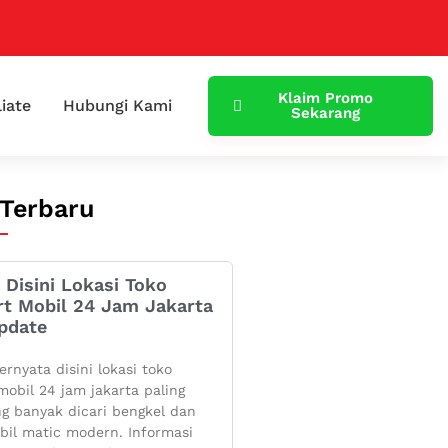
Klaim Promo
liate
Hubungi Kami
Sekarang
 Terbaru
 Disini Lokasi Toko
rt Mobil 24 Jam Jakarta
pdate
ernyata disini lokasi toko
mobil 24 jam jakarta paling
g banyak dicari bengkel dan
bil matic modern. Informasi