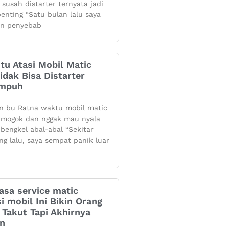
 susah distarter ternyata jadi
penting “Satu bulan lalu saya
n penyebab
itu Atasi Mobil Matic
dak Bisa Distarter
Ampuh
n bu Ratna waktu mobil matic
mogok dan nggak mau nyala
 bengkel abal-abal “Sekitar
ng lalu, saya sempat panik luar
asa service matic
i mobil Ini Bikin Orang
Takut Tapi Akhirnya
an