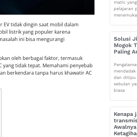
matic yang
pelajaran 
menemuka
 EV tidak dingin saat mobil dalam
bil listrik yang populer karena
Solusi J
asalah ini bisa mengurangi
Mogok Ti
Paling 
abkan oleh berbagai faktor, termasuk
Pengalama
 AC yang tidak tepat. Memahami penyebab
mendadak 
an berkendara tanpa harus khawatir AC
dan ditipu
sebulan ya
biasa
Kenapa j
transmis
Awalnya 
Ketagih