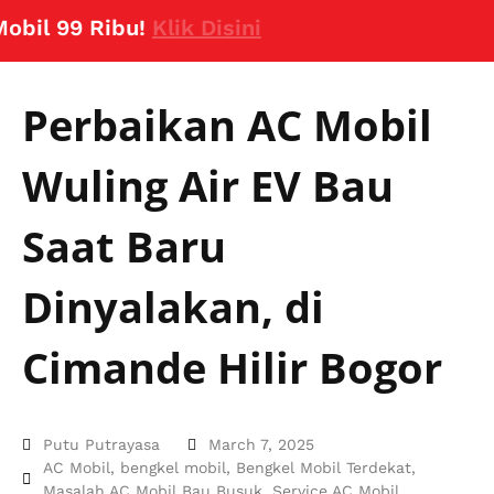
 99 Ribu!
Klik Disini
Perbaikan AC Mobil
Wuling Air EV Bau
Saat Baru
Dinyalakan, di
Cimande Hilir Bogor
Putu Putrayasa
March 7, 2025
AC Mobil
,
bengkel mobil
,
Bengkel Mobil Terdekat
,
Masalah AC Mobil Bau Busuk
,
Service AC Mobil