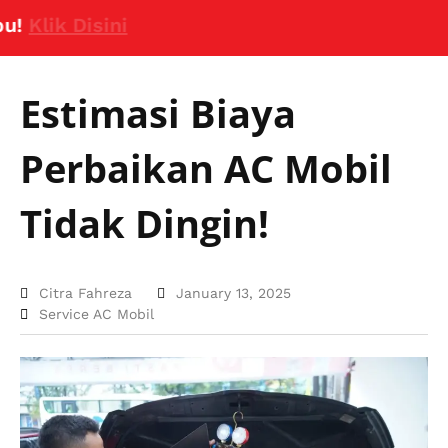
lik Disini
Estimasi Biaya
Perbaikan AC Mobil
Tidak Dingin!
Citra Fahreza
January 13, 2025
Service AC Mobil