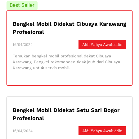
Best Seller
Best Seller
Bengkel Mobil Didekat Cibuaya Karawang
Profesional
16/04/2024
Aldi Yahya Awaluddin
Temukan bengkel mobil profesional dekat Cibuaya
Karawang. Bengkel rekomended tidak jauh dari Cibuaya
Karawang untuk servis mobil.
Bengkel Mobil Didekat Setu Sari Bogor
Profesional
16/04/2024
Aldi Yahya Awaluddin