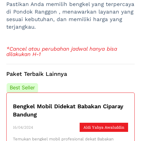
Pastikan Anda memilih bengkel yang terpercaya
di Pondok Ranggon , menawarkan layanan yang
sesuai kebutuhan, dan memiliki harga yang
terjangkau.
*Cancel atau perubahan jadwal hanya bisa
dilakukan H-1
Paket Terbaik Lainnya
Best Seller
Best Seller
Bengkel Mobil Didekat Babakan Ciparay
Bandung
16/04/2024
Aldi Yahya Awaluddin
Temukan bengkel mobil profesional dekat Babakan