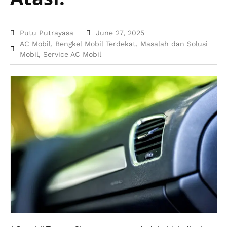
Putu Putrayasa
June 27, 2025
AC Mobil
,
Bengkel Mobil Terdekat
,
Masalah dan Solusi
Mobil
,
Service AC Mobil