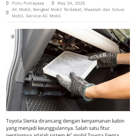
Putu Putrayasa
May 24, 2025
AC Mobil
,
Bengkel Mobil Terdekat
,
Masalah dan Solusi
Mobil
,
Service AC Mobil
Toyota Sienta dirancang dengan kenyamanan kabin
yang menjadi keunggulannya. Salah satu fitur
pentingnya adalah sistem AC mobil Toyota Sienta