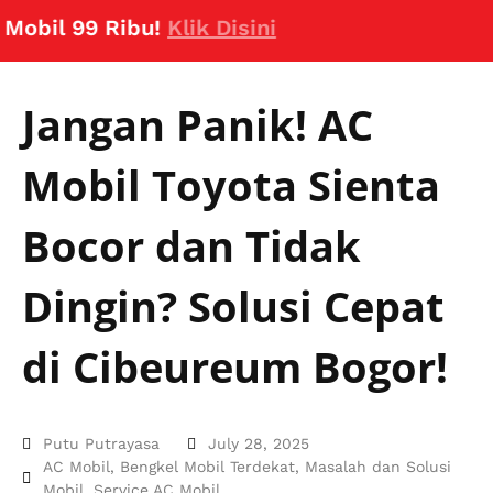
l 99 Ribu!
Klik Disini
Jangan Panik! AC
Mobil Toyota Sienta
Bocor dan Tidak
Dingin? Solusi Cepat
di Cibeureum Bogor!
Putu Putrayasa
July 28, 2025
AC Mobil
,
Bengkel Mobil Terdekat
,
Masalah dan Solusi
Mobil
,
Service AC Mobil