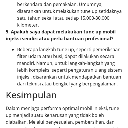
berkendara dan pemakaian. Umumnya,
disarankan untuk melakukan tune up setidaknya
satu tahun sekali atau setiap 15.000-30.000
kilometer.
5. Apakah saya dapat melakukan tune up mobil
injeksi sendiri atau perlu bantuan profesional?
Beberapa langkah tune up, seperti pemeriksaan
filter udara atau busi, dapat dilakukan secara
mandiri. Namun, untuk langkah-langkah yang
lebih kompleks, seperti pengaturan ulang sistem
injeksi, disarankan untuk mendapatkan bantuan
dari teknisi atau bengkel yang berpengalaman.
Kesimpulan
Dalam menjaga performa optimal mobil injeksi, tune
up menjadi suatu keharusan yang tidak boleh
diabaikan. Melalui penyesuaian, pembersihan, dan