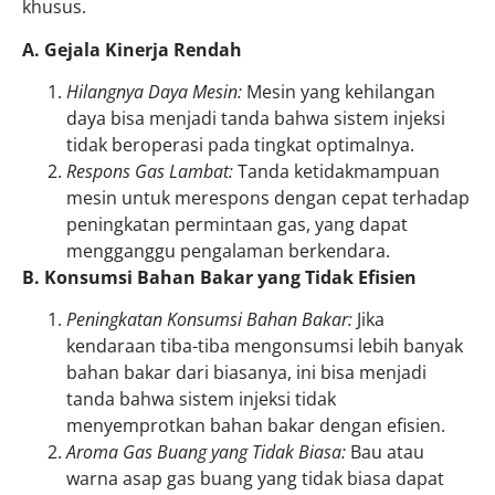
khusus.
A. Gejala Kinerja Rendah
Hilangnya Daya Mesin:
Mesin yang kehilangan
daya bisa menjadi tanda bahwa sistem injeksi
tidak beroperasi pada tingkat optimalnya.
Respons Gas Lambat:
Tanda ketidakmampuan
mesin untuk merespons dengan cepat terhadap
peningkatan permintaan gas, yang dapat
mengganggu pengalaman berkendara.
B. Konsumsi Bahan Bakar yang Tidak Efisien
Peningkatan Konsumsi Bahan Bakar:
Jika
kendaraan tiba-tiba mengonsumsi lebih banyak
bahan bakar dari biasanya, ini bisa menjadi
tanda bahwa sistem injeksi tidak
menyemprotkan bahan bakar dengan efisien.
Aroma Gas Buang yang Tidak Biasa:
Bau atau
warna asap gas buang yang tidak biasa dapat