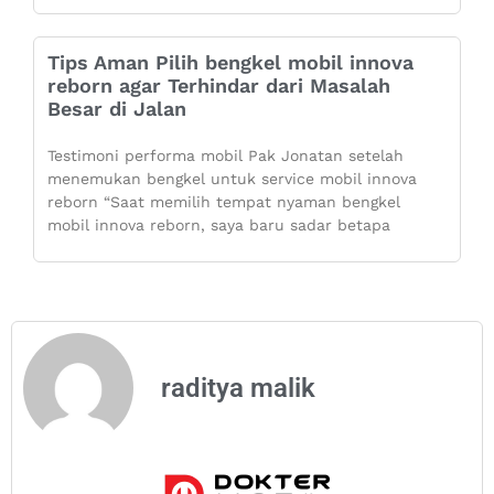
Tips Aman Pilih bengkel mobil innova
reborn agar Terhindar dari Masalah
Besar di Jalan
Testimoni performa mobil Pak Jonatan setelah
menemukan bengkel untuk service mobil innova
reborn “Saat memilih tempat nyaman bengkel
mobil innova reborn, saya baru sadar betapa
raditya malik