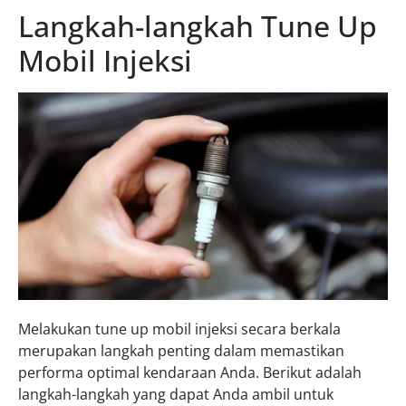
Langkah-langkah Tune Up
Mobil Injeksi
Melakukan tune up mobil injeksi secara berkala
merupakan langkah penting dalam memastikan
performa optimal kendaraan Anda. Berikut adalah
langkah-langkah yang dapat Anda ambil untuk