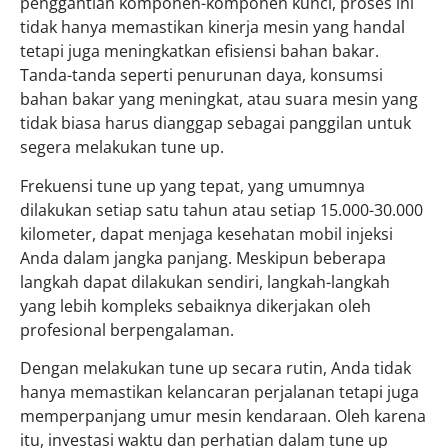
penggantian komponen-komponen kunci, proses ini
tidak hanya memastikan kinerja mesin yang handal
tetapi juga meningkatkan efisiensi bahan bakar.
Tanda-tanda seperti penurunan daya, konsumsi
bahan bakar yang meningkat, atau suara mesin yang
tidak biasa harus dianggap sebagai panggilan untuk
segera melakukan tune up.
Frekuensi tune up yang tepat, yang umumnya
dilakukan setiap satu tahun atau setiap 15.000-30.000
kilometer, dapat menjaga kesehatan mobil injeksi
Anda dalam jangka panjang. Meskipun beberapa
langkah dapat dilakukan sendiri, langkah-langkah
yang lebih kompleks sebaiknya dikerjakan oleh
profesional berpengalaman.
Dengan melakukan tune up secara rutin, Anda tidak
hanya memastikan kelancaran perjalanan tetapi juga
memperpanjang umur mesin kendaraan. Oleh karena
itu, investasi waktu dan perhatian dalam tune up