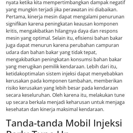
nyata ketika kita mempertimbangkan dampak negatif
yang mungkin terjadi jika perawatan ini diabaikan.
Pertama, kinerja mesin dapat mengalami penurunan
signifikan karena peningkatan keausan komponen
kritis, mengakibatkan hilangnya daya dan respons
mesin yang optimal. Selain itu, efisiensi bahan bakar
juga dapat menurun karena perubahan campuran
udara dan bahan bakar yang tidak tepat,
mengakibatkan peningkatan konsumsi bahan bakar
yang merugikan pemilik kendaraan. Lebih dari itu,
ketidakoptimalan sistem injeksi dapat menyebabkan
kerusakan pada komponen tambahan, memberikan
risiko kerusakan yang lebih besar pada kendaraan
secara keseluruhan. Oleh karena itu, melakukan tune
up secara berkala menjadi keharusan untuk menjaga
kesehatan dan kinerja maksimal kendaraan.
Tanda-tanda Mobil Injeksi