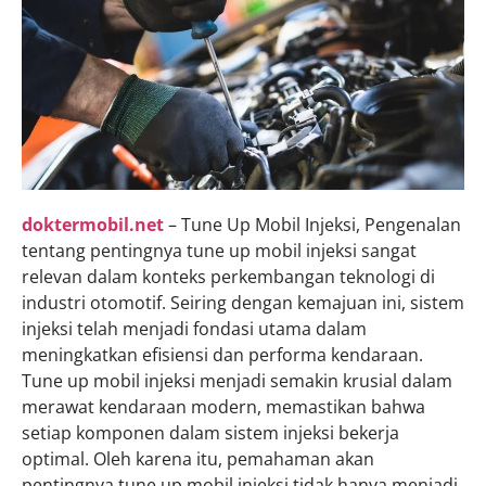
doktermobil.net
– Tune Up Mobil Injeksi, Pengenalan
tentang pentingnya tune up mobil injeksi sangat
relevan dalam konteks perkembangan teknologi di
industri otomotif. Seiring dengan kemajuan ini, sistem
injeksi telah menjadi fondasi utama dalam
meningkatkan efisiensi dan performa kendaraan.
Tune up mobil injeksi menjadi semakin krusial dalam
merawat kendaraan modern, memastikan bahwa
setiap komponen dalam sistem injeksi bekerja
optimal. Oleh karena itu, pemahaman akan
pentingnya tune up mobil injeksi tidak hanya menjadi