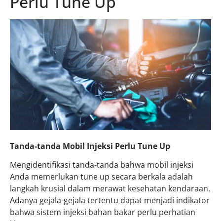
Perlu Tune Up
Tanda-tanda Mobil Injeksi Perlu Tune Up
Mengidentifikasi tanda-tanda bahwa mobil injeksi
Anda memerlukan tune up secara berkala adalah
langkah krusial dalam merawat kesehatan kendaraan.
Adanya gejala-gejala tertentu dapat menjadi indikator
bahwa sistem injeksi bahan bakar perlu perhatian