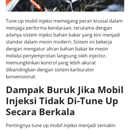
Tune up mobil injeksi memegang peran krusial dalam
menjaga performa kendaraan, terutama dengan
adanya sistem injeksi bahan bakar yang kini menjadi
standar dalam mesin modern. Sistem ini bekerja
dengan mengatur aliran bahan bakar ke mesin
melalui penyemprotan langsung oleh injector,
memungkinkan kontrol yang lebih akurat
dibandingkan dengan sistem karburator
konvensional.
Dampak Buruk Jika Mobil
Injeksi Tidak Di-Tune Up
Secara Berkala
Pentingnya tune up mobil injeksi menjadi semakin