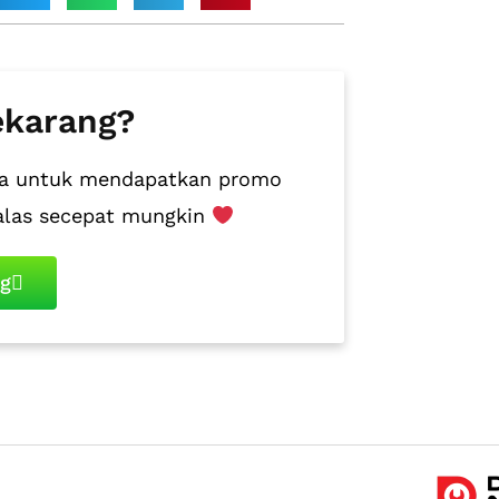
ekarang?
juga untuk mendapatkan promo
alas secepat mungkin
ng