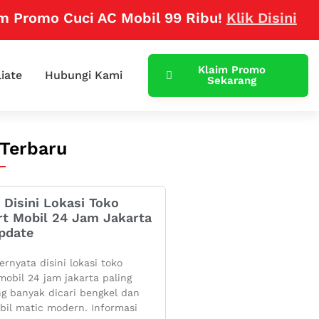
mo Cuci AC Mobil 99 Ribu!
Klik Disini
Klaim Promo
liate
Hubungi Kami
Sekarang
 Terbaru
 Disini Lokasi Toko
rt Mobil 24 Jam Jakarta
pdate
ernyata disini lokasi toko
mobil 24 jam jakarta paling
g banyak dicari bengkel dan
bil matic modern. Informasi