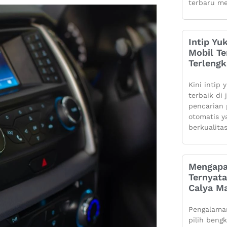
terbaru me
Intip Yu
Mobil Te
Terleng
Kini intip 
terbaik di
pencarian 
otomatis 
berkualita
Mengapa
Ternyata
Calya Ma
Pengalaman
pilih beng