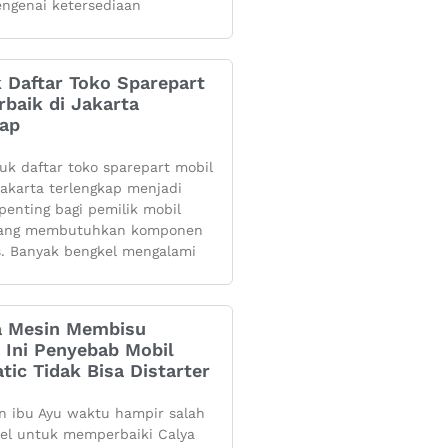
ngenai ketersediaan
k Daftar Toko Sparepart
rbaik di Jakarta
kap
yuk daftar toko sparepart mobil
 jakarta terlengkap menjadi
penting bagi pemilik mobil
yang membutuhkan komponen
s. Banyak bengkel mengalami
 Mesin Membisu
 Ini Penyebab Mobil
tic Tidak Bisa Distarter
 ibu Ayu waktu hampir salah
kel untuk memperbaiki Calya