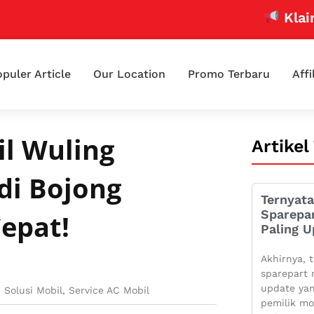
Klaim Pro
puler Article
Our Location
Promo Terbaru
Affi
il Wuling
Artikel
di Bojong
Ternyata
Sparepa
Cepat!
Paling U
Akhirnya, t
sparepart 
update yan
 Solusi Mobil
,
Service AC Mobil
pemilik mo