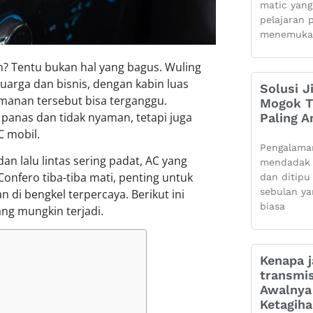
matic yang
pelajaran 
menemuka
an? Tentu bukan hal yang bagus. Wuling
arga dan bisnis, dengan kabin luas
Solusi J
amanan tersebut bisa terganggu.
Mogok Ti
panas dan tidak nyaman, tetapi juga
Paling 
C mobil.
Pengalama
n lalu lintas sering padat, AC yang
mendadak 
Confero tiba-tiba mati, penting untuk
dan ditipu
sebulan ya
di bengkel terpercaya. Berikut ini
biasa
ng mungkin terjadi.
Kenapa j
transmis
Awalnya 
Ketagih