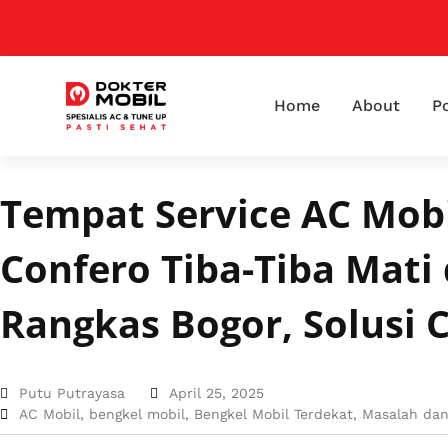
Home
About
Po
Tempat Service AC Mob
Confero Tiba-Tiba Mati 
Rangkas Bogor, Solusi 
Putu Putrayasa
April 25, 2025
AC Mobil
,
bengkel mobil
,
Bengkel Mobil Terdekat
,
Masalah dan