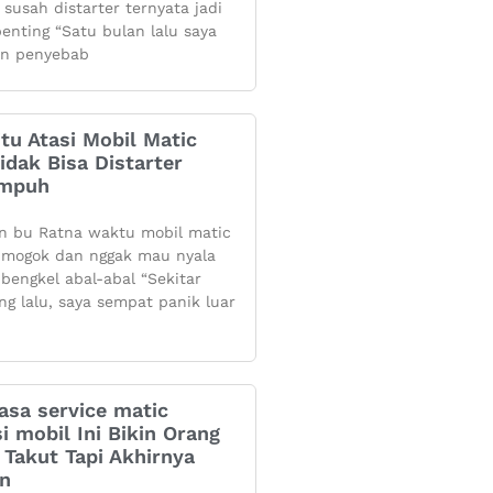
 susah distarter ternyata jadi
penting “Satu bulan lalu saya
n penyebab
itu Atasi Mobil Matic
dak Bisa Distarter
Ampuh
n bu Ratna waktu mobil matic
mogok dan nggak mau nyala
 bengkel abal-abal “Sekitar
ng lalu, saya sempat panik luar
asa service matic
i mobil Ini Bikin Orang
Takut Tapi Akhirnya
an