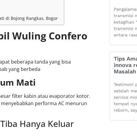
Pengalaman
transmisi m
ti di Bojong Rangkas, Bogor
ketagihan “
transmisi m
il Wuling Confero
antara ras
Tips Ama
dapat beberapa tanda yang bisa
innova r
ebab yang berbeda
Masalah 
lum Mati
Testimoni 
setelah m
sar filter kabin atau evaporator kotor.
service mo
, menyebabkan performa AC menurun
tempat ny
reborn, sa
-Tiba Hanya Keluar