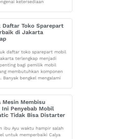
ngenai ketersediaan
k Daftar Toko Sparepart
rbaik di Jakarta
kap
yuk daftar toko sparepart mobil
 jakarta terlengkap menjadi
penting bagi pemilik mobil
yang membutuhkan komponen
s. Banyak bengkel mengalami
 Mesin Membisu
 Ini Penyebab Mobil
tic Tidak Bisa Distarter
 ibu Ayu waktu hampir salah
kel untuk memperbaiki Calya