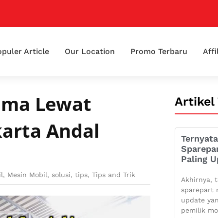
puler Article
Our Location
Promo Terbaru
Affi
rima Lewat
Artikel
karta Andal
Ternyata
Sparepa
Paling U
l
,
Mesin Mobil
,
solusi
,
tips
,
Tips and Trik
Akhirnya, t
sparepart 
update yan
pemilik mo