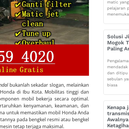
matic yang
pelajaran 
menemuka
Solusi J
Mogok Ti
Paling 
Pengalama
mendadak 
dan ditipu
sebulan ya
ndal
bukanlah sekadar slogan, melainkan
biasa
Honda di Ibu Kota. Mobilitas tinggi dan
komponen mobil bekerja secara optimal.
rtaruhkan kenyamanan, keamanan, dan
Kenapa j
tama untuk memastikan mobil Honda Anda
transmis
Awalnya 
tannya pada bengkel resmi atau bengkel
Ketagih
 mesin tetap terjaga maksimal.