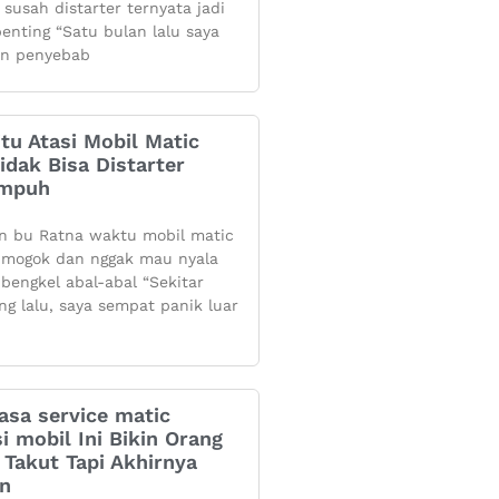
 susah distarter ternyata jadi
penting “Satu bulan lalu saya
n penyebab
itu Atasi Mobil Matic
dak Bisa Distarter
Ampuh
n bu Ratna waktu mobil matic
mogok dan nggak mau nyala
 bengkel abal-abal “Sekitar
ng lalu, saya sempat panik luar
asa service matic
i mobil Ini Bikin Orang
Takut Tapi Akhirnya
an