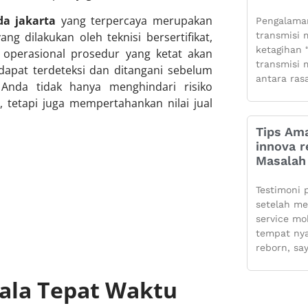
da jakarta
yang terpercaya merupakan
Pengalaman
ng dilakukan oleh teknisi bersertifikat,
transmisi m
ketagihan “
 operasional prosedur yang ketat akan
transmisi m
dapat terdeteksi dan ditangani sebelum
antara ras
Anda tidak hanya menghindari risiko
 tetapi juga mempertahankan nilai jual
Tips Ama
innova r
Masalah 
Testimoni 
setelah m
service mo
tempat ny
reborn, sa
ala Tepat Waktu