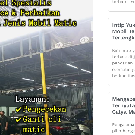
terbaru me
Intip Yu
Mobil Te
Terleng
Kini intip 
terbaik di
pencarian 
otomatis 
berkualita
Mengapa
Ternyata
Calya Ma
Pengalaman
pilih beng