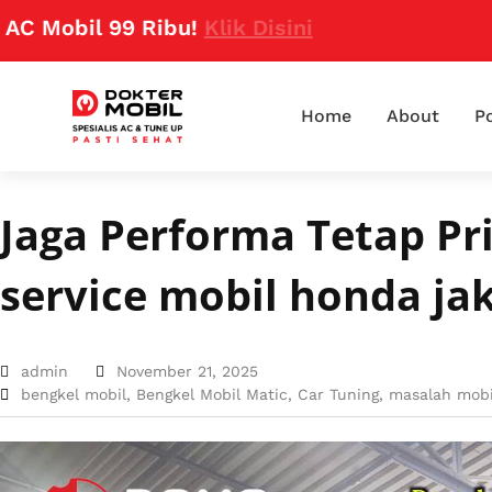
il 99 Ribu!
Klik Disini
Home
About
Po
Jaga Performa Tetap P
service mobil honda ja
admin
November 21, 2025
bengkel mobil
,
Bengkel Mobil Matic
,
Car Tuning
,
masalah mobi