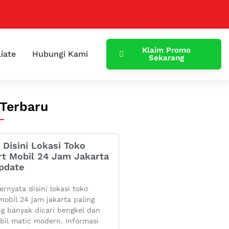
Klaim Promo
liate
Hubungi Kami
Sekarang
 Terbaru
 Disini Lokasi Toko
rt Mobil 24 Jam Jakarta
pdate
ernyata disini lokasi toko
mobil 24 jam jakarta paling
g banyak dicari bengkel dan
bil matic modern. Informasi