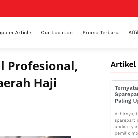
puler Article
Our Location
Promo Terbaru
Affi
 Profesional,
Artikel
aerah Haji
Ternyata
Sparepa
Paling U
Akhirnya, t
sparepart 
update yan
pemilik mo