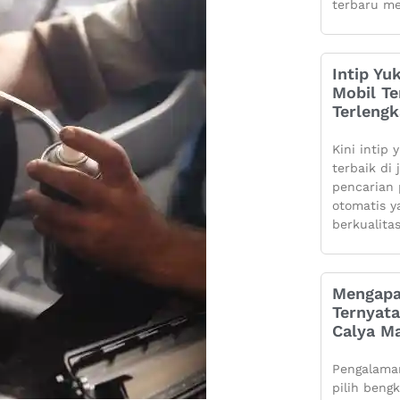
terbaru me
Intip Yu
Mobil Te
Terleng
Kini intip 
terbaik di
pencarian 
otomatis 
berkualita
Mengapa
Ternyata
Calya Ma
Pengalaman
pilih beng