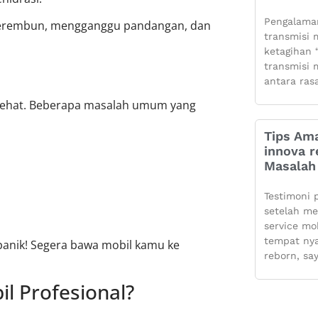
Pengalaman
il berembun, mengganggu pandangan, dan
transmisi m
ketagihan “
transmisi m
antara ras
p sehat. Beberapa masalah umum yang
Tips Ama
innova r
Masalah 
Testimoni 
setelah m
service mo
tempat ny
panik! Segera bawa mobil kamu ke
reborn, sa
l Profesional?