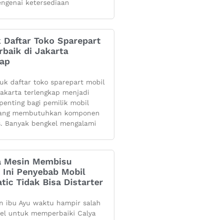
ngenai ketersediaan
k Daftar Toko Sparepart
rbaik di Jakarta
kap
yuk daftar toko sparepart mobil
 jakarta terlengkap menjadi
penting bagi pemilik mobil
yang membutuhkan komponen
s. Banyak bengkel mengalami
 Mesin Membisu
 Ini Penyebab Mobil
tic Tidak Bisa Distarter
 ibu Ayu waktu hampir salah
kel untuk memperbaiki Calya