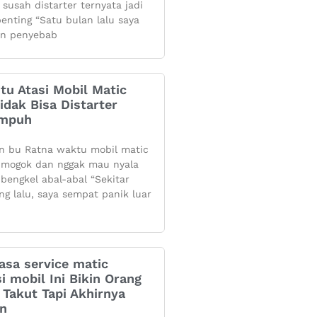
 susah distarter ternyata jadi
penting “Satu bulan lalu saya
n penyebab
itu Atasi Mobil Matic
dak Bisa Distarter
Ampuh
n bu Ratna waktu mobil matic
mogok dan nggak mau nyala
 bengkel abal-abal “Sekitar
ng lalu, saya sempat panik luar
asa service matic
i mobil Ini Bikin Orang
Takut Tapi Akhirnya
an