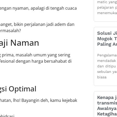
matic yang
engan nyaman, apalagi di tengah cuaca
pelajaran 
menemuka
anget, bikin perjalanan jadi adem dan
ermasalah?
Solusi J
Mogok Ti
Haji Naman
Paling 
ng prima, masalah umum yang sering
Pengalama
fesional dengan harga bersahabat di
mendadak 
dan ditipu
sebulan ya
biasa
si Optimal
Kenapa j
hatan, lho! Bayangin deh, kamu kejebak
transmis
Awalnya 
Ketagih
hidrasi.