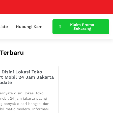
Klaim Promo
liate
Hubungi Kami
Sekarang
 Terbaru
 Disini Lokasi Toko
rt Mobil 24 Jam Jakarta
pdate
ernyata disini lokasi toko
mobil 24 jam jakarta paling
g banyak dicari bengkel dan
bil matic modern. Informasi