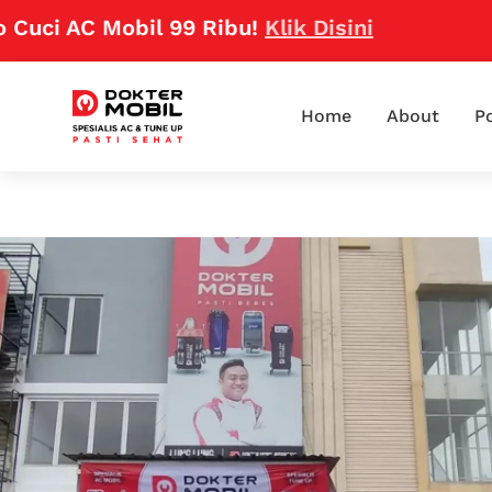
i AC Mobil 99 Ribu!
Klik Disini
Home
About
Po