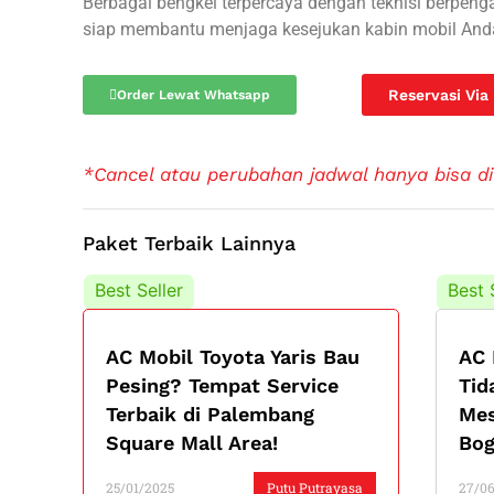
Berbagai bengkel terpercaya dengan teknisi berpen
siap membantu menjaga kesejukan kabin mobil An
Reservasi Via
Order Lewat Whatsapp
*Cancel atau perubahan jadwal hanya bisa di
Paket Terbaik Lainnya
Best Seller
Best 
AC Mobil Toyota Yaris Bau
AC 
Pesing? Tempat Service
Tid
Terbaik di Palembang
Mes
Square Mall Area!
Bog
25/01/2025
Putu Putrayasa
27/0