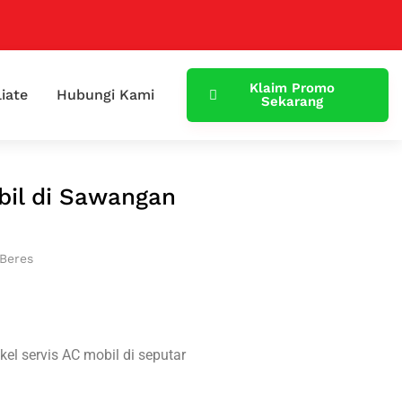
Klaim Promo
liate
Hubungi Kami
Sekarang
bil di Sawangan
 Beres
l servis AC mobil di seputar