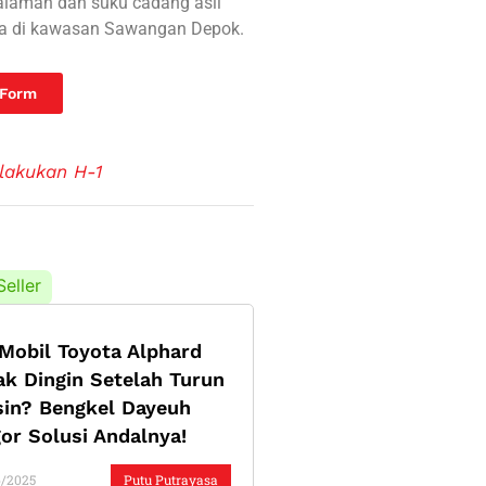
galaman dan suku cadang asli
da di kawasan Sawangan Depok.
 Form
lakukan H-1
Seller
Mobil Toyota Alphard
ak Dingin Setelah Turun
in? Bengkel Dayeuh
or Solusi Andalnya!
6/2025
Putu Putrayasa