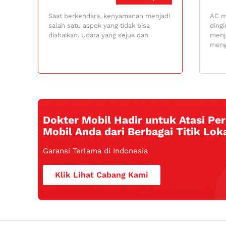
Saat berkendara, kenyamanan menjadi
AC m
salah satu aspek yang tidak bisa
dingi
diabaikan. Udara yang sejuk dan
menj
meng
Dokter Mobil Hadir untuk Atasi P
Mobil Anda dari Berbagai Titik Loka
Garansi Terlama di Indonesia
Klik Lihat Cabang Kami