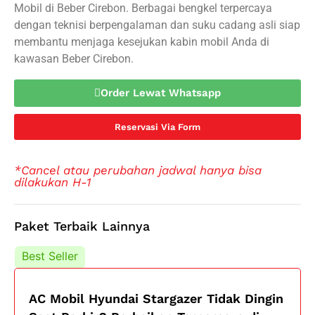
Mobil di Beber Cirebon. Berbagai bengkel terpercaya
dengan teknisi berpengalaman dan suku cadang asli siap
membantu menjaga kesejukan kabin mobil Anda di
kawasan Beber Cirebon.
Order Lewat Whatsapp
Reservasi Via Form
*Cancel atau perubahan jadwal hanya bisa
dilakukan H-1
Paket Terbaik Lainnya
Best Seller
Best Seller
AC Mobil Hyundai Stargazer Tidak Dingin