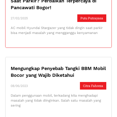
Saat Parkir? Perbaikan Terpercaya di
Pancawati Bogor!
27/02/2025
Putu Putrayasa
AC mobil Hyundai Stargazer yang tidak dingin saat parkir
bisa menjadi masalah yang mengganggu kenyamanan
Mengungkap Penyebab Tangki BBM Mobil
Bocor yang Wajib Diketahui
08/06/2023
Citra Fahreza
Dalam penggunaan mobil, terkadang kita menghadapi
masalah yang tidak diinginkan. Salah satu masalah yang
sering