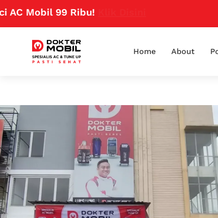
 Mobil 99 Ribu!
Klik Disini
Home
About
Po