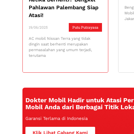
Pahlawan Palembang Siap
Bengk
Mobi
Atasi!
Jaka
19/06/2025
Putu Putrayasa
AC mobil Nissan Terra yang tidak
dingin saat berhenti merupakan
permasalahan yang umum terjadi,
terutama
Dokter Mobil Hadir untuk Atasi P
Mobil Anda dari Berbagai Titik Loka
Garansi Terlama di Indonesia
Klik Lihat Cabang Kami