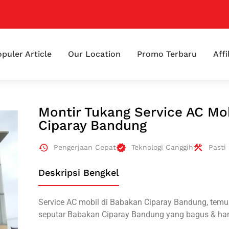
puler Article
Our Location
Promo Terbaru
Affi
Montir Tukang Service AC Mo
Ciparay Bandung
Pengerjaan Cepat
Teknologi Canggih
Pasti
Deskripsi Bengkel
Service AC mobil di Babakan Ciparay Bandung, temuk
seputar Babakan Ciparay Bandung yang bagus & har