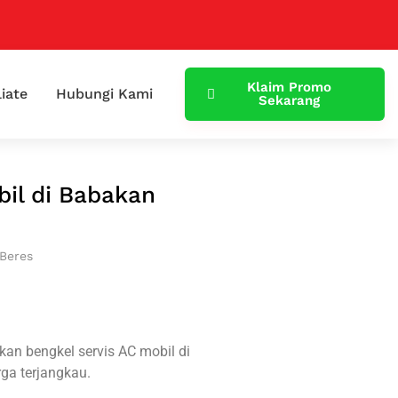
Klaim Promo
liate
Hubungi Kami
Sekarang
bil di Babakan
 Beres
an bengkel servis AC mobil di
ga terjangkau.