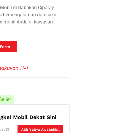
C Mobil di Babakan Ciparay
si berpengalaman dan suku
n mobil Anda di kawasan
 Form
lakukan H-1
Seller
gkel Mobil Dekat Sini
/2013
Aldi Yahya Awaluddin