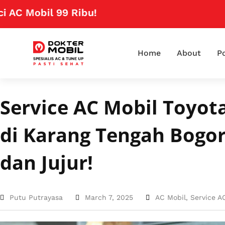
bil 99 Ribu!
Klik Disini
Home
About
Po
Service AC Mobil Toyot
di Karang Tengah Bogor
dan Jujur!
Putu Putrayasa
March 7, 2025
AC Mobil
,
Service A