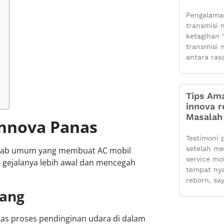
Pengalaman
transmisi m
ketagihan “
transmisi m
antara ras
Tips Ama
innova r
Masalah 
Innova Panas
Testimoni 
setelah m
ebab umum yang membuat AC mobil
service mo
i gejalanya lebih awal dan mencegah
tempat ny
reborn, sa
rang
as proses pendinginan udara di dalam