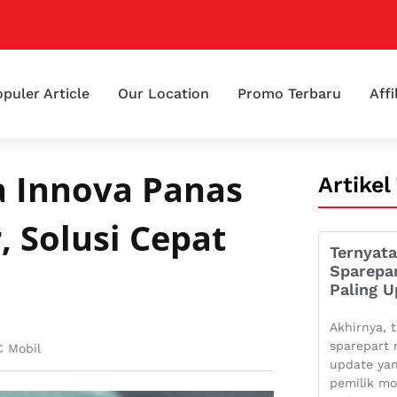
puler Article
Our Location
Promo Terbaru
Affi
a Innova Panas
Artikel
, Solusi Cepat
Ternyata
Sparepa
Paling U
Akhirnya, t
sparepart 
C Mobil
update yan
pemilik mo