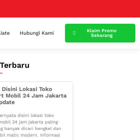
Klaim Promo
liate
Hubungi Kami
Sekarang
 Terbaru
 Disini Lokasi Toko
rt Mobil 24 Jam Jakarta
pdate
ernyata disini lokasi toko
mobil 24 jam jakarta paling
g banyak dicari bengkel dan
bil matic modern. Informasi