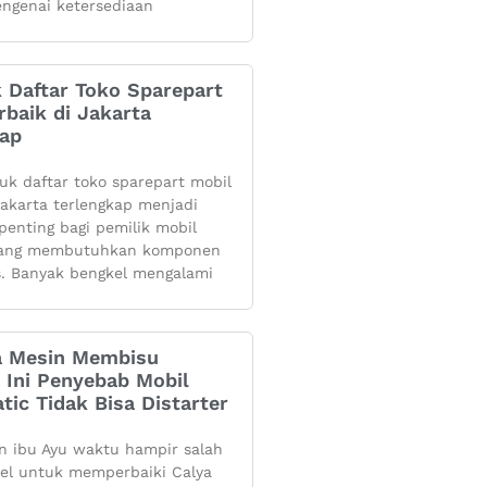
ngenai ketersediaan
k Daftar Toko Sparepart
rbaik di Jakarta
kap
yuk daftar toko sparepart mobil
 jakarta terlengkap menjadi
penting bagi pemilik mobil
yang membutuhkan komponen
s. Banyak bengkel mengalami
 Mesin Membisu
 Ini Penyebab Mobil
tic Tidak Bisa Distarter
 ibu Ayu waktu hampir salah
kel untuk memperbaiki Calya