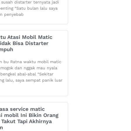
 susah distarter ternyata jadi
penting “Satu bulan lalu saya
n penyebab
itu Atasi Mobil Matic
dak Bisa Distarter
Ampuh
n bu Ratna waktu mobil matic
mogok dan nggak mau nyala
 bengkel abal-abal “Sekitar
ng lalu, saya sempat panik luar
asa service matic
i mobil Ini Bikin Orang
Takut Tapi Akhirnya
an