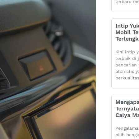
terbaru me
Intip Yu
Mobil Te
Terleng
Kini intip 
terbaik di
pencarian 
otomatis 
berkualita
Mengapa
Ternyata
Calya Ma
Pengalaman
pilih beng