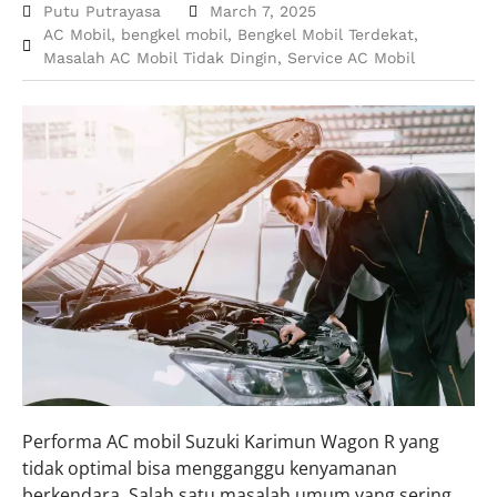
Putu Putrayasa
March 7, 2025
AC Mobil
,
bengkel mobil
,
Bengkel Mobil Terdekat
,
Masalah AC Mobil Tidak Dingin
,
Service AC Mobil
Performa AC mobil Suzuki Karimun Wagon R yang
tidak optimal bisa mengganggu kenyamanan
berkendara. Salah satu masalah umum yang sering