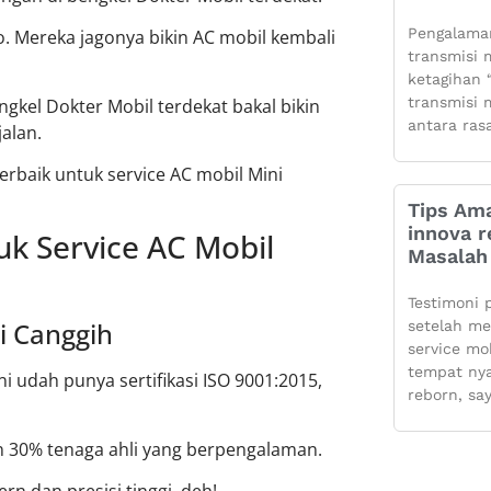
Pengalaman
o. Mereka jagonya bikin AC mobil kembali
transmisi m
ketagihan “
transmisi m
gkel Dokter Mobil terdekat bakal bikin
antara ras
alan.
 terbaik untuk service AC mobil Mini
Tips Ama
innova r
k Service AC Mobil
Masalah 
Testimoni 
i Canggih
setelah m
service mo
tempat ny
ni udah punya sertifikasi ISO 9001:2015,
reborn, sa
n 30% tenaga ahli yang berpengalaman.