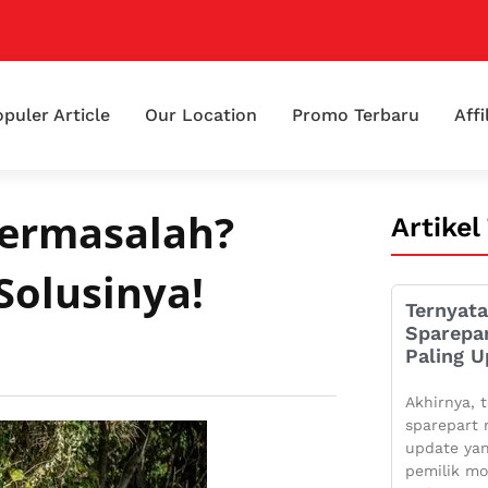
puler Article
Our Location
Promo Terbaru
Affi
Bermasalah?
Artikel
Solusinya!
Ternyata
Sparepa
Paling U
Akhirnya, t
sparepart 
update yan
pemilik mo