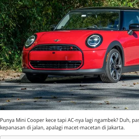
Punya Mini Cooper kece tapi AC-nya lagi ngambek? Duh, past
kepanasan di jalan, apalagi macet-macetan di Jakarta.