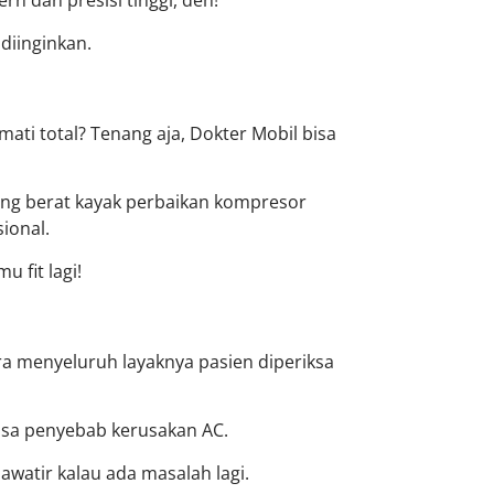
n dan presisi tinggi, deh!
diinginkan.
ti total? Tenang aja, Dokter Mobil bisa
i yang berat kayak perbaikan kompresor
ional.
 fit lagi!
ra menyeluruh layaknya pasien diperiksa
isa penyebab kerusakan AC.
hawatir kalau ada masalah lagi.