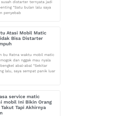
 susah distarter ternyata jadi
penting “Satu bulan lalu saya
n penyebab
itu Atasi Mobil Matic
dak Bisa Distarter
Ampuh
n bu Ratna waktu mobil matic
mogok dan nggak mau nyala
 bengkel abal-abal “Sekitar
ng lalu, saya sempat panik luar
asa service matic
i mobil Ini Bikin Orang
Takut Tapi Akhirnya
an