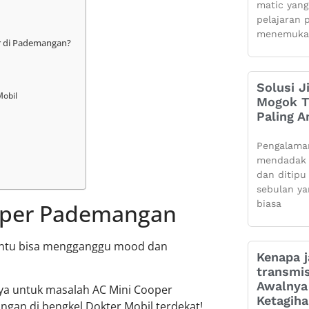
matic yang
pelajaran 
menemuka
er di Pademangan?
Solusi J
Mobil
Mogok Ti
Paling 
Pengalama
mendadak 
dan ditipu
sebulan ya
biasa
ooper Pademangan
tentu bisa mengganggu mood dan
Kenapa j
transmis
Awalnya 
caya untuk masalah AC Mini Cooper
Ketagih
gan di bengkel Dokter Mobil terdekat!