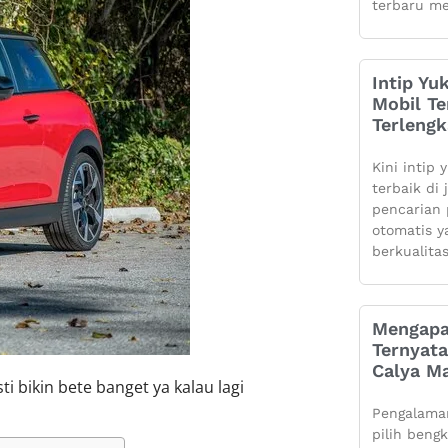
terbaru me
Intip Yu
Mobil Te
Terleng
Kini intip 
terbaik di
pencarian 
otomatis 
berkualita
Mengapa
Ternyata
Calya Ma
i bikin bete banget ya kalau lagi
Pengalaman
pilih beng