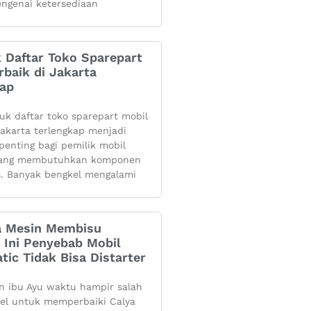
ngenai ketersediaan
k Daftar Toko Sparepart
rbaik di Jakarta
kap
yuk daftar toko sparepart mobil
 jakarta terlengkap menjadi
penting bagi pemilik mobil
yang membutuhkan komponen
s. Banyak bengkel mengalami
 Mesin Membisu
 Ini Penyebab Mobil
tic Tidak Bisa Distarter
 ibu Ayu waktu hampir salah
kel untuk memperbaiki Calya