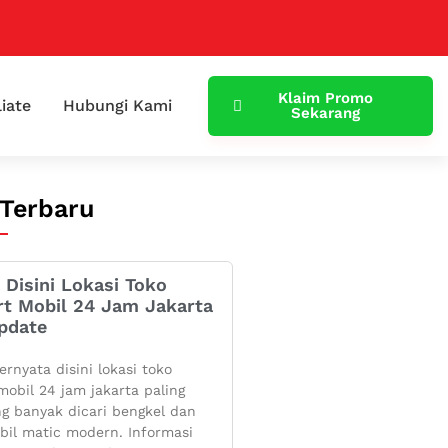
Klaim Promo
liate
Hubungi Kami
Sekarang
 Terbaru
 Disini Lokasi Toko
rt Mobil 24 Jam Jakarta
pdate
ernyata disini lokasi toko
mobil 24 jam jakarta paling
g banyak dicari bengkel dan
bil matic modern. Informasi