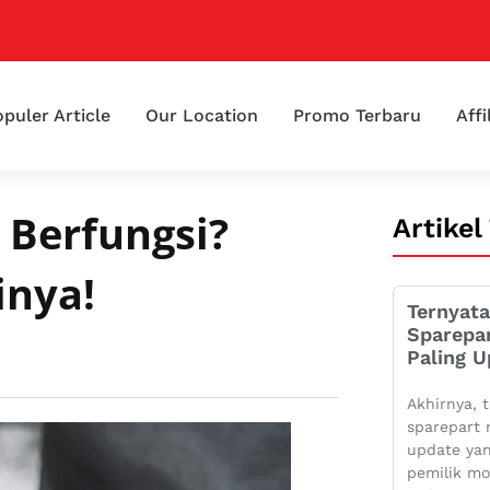
puler Article
Our Location
Promo Terbaru
Affi
 Berfungsi?
Artikel
inya!
Ternyata
Sparepa
Paling U
Akhirnya, t
sparepart 
update yan
pemilik mo