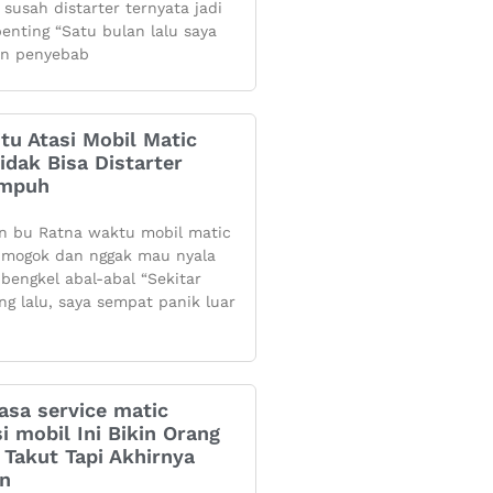
 susah distarter ternyata jadi
penting “Satu bulan lalu saya
n penyebab
itu Atasi Mobil Matic
dak Bisa Distarter
Ampuh
n bu Ratna waktu mobil matic
mogok dan nggak mau nyala
 bengkel abal-abal “Sekitar
ng lalu, saya sempat panik luar
asa service matic
i mobil Ini Bikin Orang
Takut Tapi Akhirnya
an