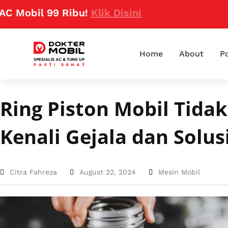
il 99 Ribu!
Klik Disini
Home
About
Po
Ring Piston Mobil Tidak
Kenali Gejala dan Solus
Citra Fahreza
August 22, 2024
Mesin Mobil