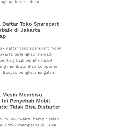
ngenai ketersediaan
k Daftar Toko Sparepart
rbaik di Jakarta
kap
yuk daftar toko sparepart mobil
 jakarta terlengkap menjadi
penting bagi pemilik mobil
yang membutuhkan komponen
s. Banyak bengkel mengalami
 Mesin Membisu
 Ini Penyebab Mobil
tic Tidak Bisa Distarter
 ibu Ayu waktu hampir salah
kel untuk memperbaiki Calya