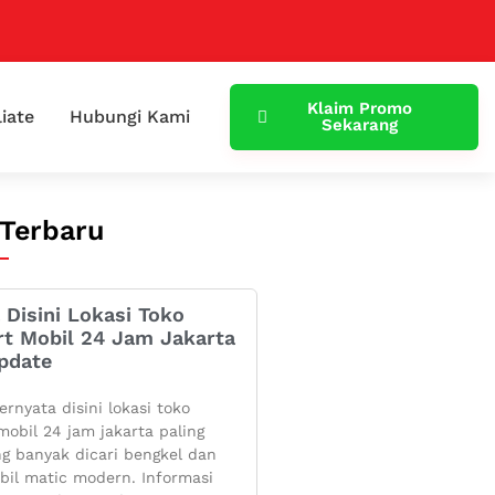
Klaim Promo
liate
Hubungi Kami
Sekarang
 Terbaru
 Disini Lokasi Toko
rt Mobil 24 Jam Jakarta
pdate
ernyata disini lokasi toko
mobil 24 jam jakarta paling
g banyak dicari bengkel dan
bil matic modern. Informasi