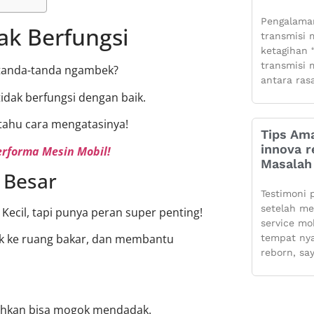
Pengalaman
ak Berfungsi
transmisi m
ketagihan “
transmisi m
n tanda-tanda ngambek?
antara ras
tidak berfungsi dengan baik.
i tahu cara mengatasinya!
Tips Ama
innova r
erforma Mesin Mobil!
Masalah 
n Besar
Testimoni 
setelah m
. Kecil, tapi punya peran super penting!
service mo
k ke ruang bakar, dan membantu
tempat ny
reborn, sa
bahkan bisa mogok mendadak.