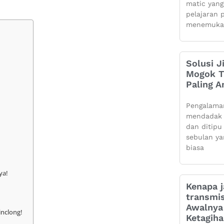
matic yang
pelajaran 
menemuka
Solusi J
Mogok Ti
Paling 
Pengalama
mendadak 
dan ditipu
sebulan ya
biasa
ya!
Kenapa j
transmis
Awalnya 
inclong!
Ketagih