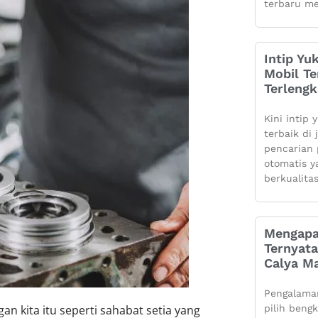
terbaru me
Intip Yu
Mobil Te
Terleng
Kini intip 
terbaik di
pencarian 
otomatis 
berkualita
Mengapa
Ternyata
Calya Ma
Pengalaman
an kita itu seperti sahabat setia yang
pilih beng