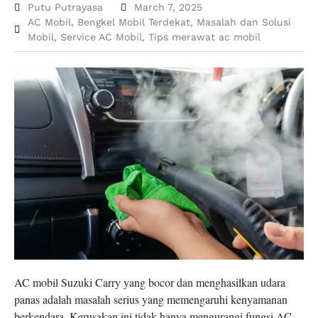
Putu Putrayasa
March 7, 2025
AC Mobil
,
Bengkel Mobil Terdekat
,
Masalah dan Solusi
Mobil
,
Service AC Mobil
,
Tips merawat ac mobil
AC mobil Suzuki Carry yang bocor dan menghasilkan udara
panas adalah masalah serius yang memengaruhi kenyamanan
berkendara. Kerusakan ini tidak hanya mengurangi fungsi AC,