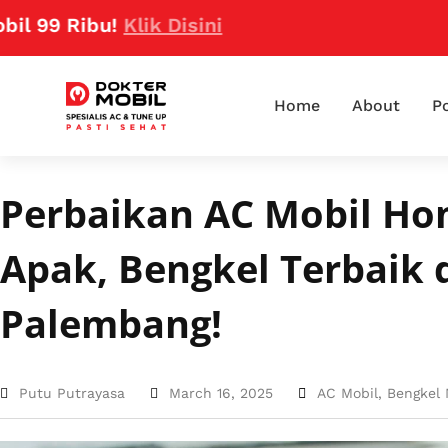
Ribu!
Klik Disini
Home
About
Po
Perbaikan AC Mobil Hon
Apak, Bengkel Terbaik 
Palembang!
Putu Putrayasa
March 16, 2025
AC Mobil
,
Bengkel 