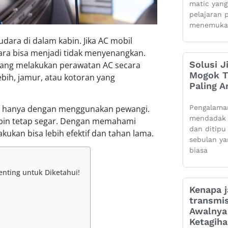
matic yang
pelajaran 
menemuka
dara di dalam kabin. Jika AC mobil
ra bisa menjadi tidak menyenangkan.
Solusi J
jarang melakukan perawatan AC secara
Mogok Ti
bih, jamur, atau kotoran yang
Paling 
Pengalama
up hanya dengan menggunakan pewangi.
mendadak 
abin tetap segar. Dengan memahami
dan ditipu
kukan bisa lebih efektif dan tahan lama.
sebulan ya
biasa
nting untuk Diketahui!
Kenapa j
transmis
Awalnya 
Ketagih