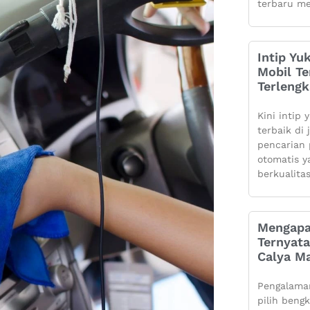
terbaru me
Intip Yu
Mobil Te
Terleng
Kini intip 
terbaik di
pencarian 
otomatis 
berkualita
Mengapa
Ternyata
Calya Ma
Pengalaman
pilih beng