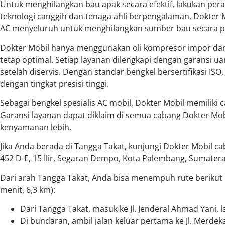
Untuk menghilangkan bau apak secara efektif, lakukan per
teknologi canggih dan tenaga ahli berpengalaman, Dokte
AC menyeluruh untuk menghilangkan sumber bau secara 
Dokter Mobil hanya menggunakan oli kompresor impor da
tetap optimal. Setiap layanan dilengkapi dengan garansi u
setelah diservis. Dengan standar bengkel bersertifikasi ISO
dengan tingkat presisi tinggi.
Sebagai bengkel spesialis AC mobil, Dokter Mobil memiliki c
Garansi layanan dapat diklaim di semua cabang Dokter Mo
kenyamanan lebih.
Jika Anda berada di Tangga Takat, kunjungi Dokter Mobil ca
452 D-E, 15 Ilir, Segaran Dempo, Kota Palembang, Sumatera
Dari arah Tangga Takat, Anda bisa menempuh rute berikut
menit, 6,3 km):
Dari Tangga Takat, masuk ke Jl. Jenderal Ahmad Yani, l
Di bundaran, ambil jalan keluar pertama ke Jl. Merdeka, l