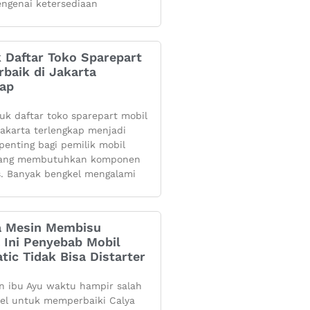
ngenai ketersediaan
k Daftar Toko Sparepart
rbaik di Jakarta
kap
yuk daftar toko sparepart mobil
 jakarta terlengkap menjadi
penting bagi pemilik mobil
yang membutuhkan komponen
s. Banyak bengkel mengalami
 Mesin Membisu
 Ini Penyebab Mobil
tic Tidak Bisa Distarter
 ibu Ayu waktu hampir salah
kel untuk memperbaiki Calya