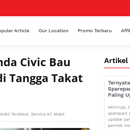
puler Article
Our Location
Promo Terbaru
Affi
da Civic Bau
Artikel
di Tangga Takat
Ternyata
Sparepa
Paling U
Akhirnya, t
sparepart 
Mobil Terdekat
,
Service AC Mobil
update yan
pemilik mo