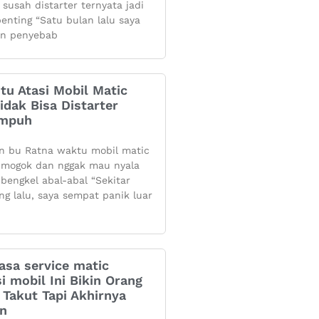
 susah distarter ternyata jadi
penting “Satu bulan lalu saya
n penyebab
itu Atasi Mobil Matic
dak Bisa Distarter
Ampuh
n bu Ratna waktu mobil matic
mogok dan nggak mau nyala
 bengkel abal-abal “Sekitar
ng lalu, saya sempat panik luar
asa service matic
i mobil Ini Bikin Orang
Takut Tapi Akhirnya
an