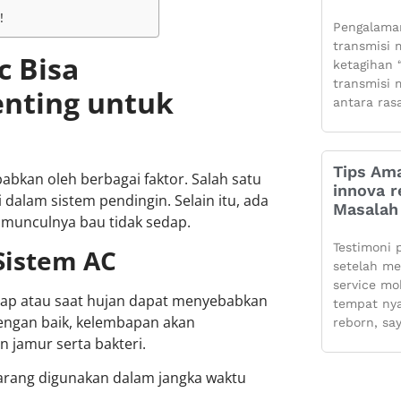
!
Pengalaman
transmisi m
c Bisa
ketagihan “
transmisi m
nting untuk
antara ras
Tips Ama
abkan oleh berbagai faktor. Salah satu
innova r
alam sistem pendingin. Selain itu, ada
Masalah 
p munculnya bau tidak sedap.
Testimoni 
Sistem AC
setelah m
service mo
bap atau saat hujan dapat menyebabkan
tempat ny
 dengan baik, kelembapan akan
reborn, sa
 jamur serta bakteri.
jarang digunakan dalam jangka waktu