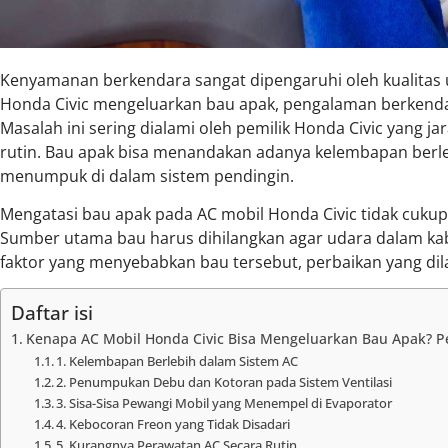
Kenyamanan berkendara sangat dipengaruhi oleh kualitas u
Honda Civic mengeluarkan bau apak, pengalaman berkenda
Masalah ini sering dialami oleh pemilik Honda Civic yang 
rutin. Bau apak bisa menandakan adanya kelembapan berle
menumpuk di dalam sistem pendingin.
Mengatasi bau apak pada AC mobil Honda Civic tidak cuk
Sumber utama bau harus dihilangkan agar udara dalam k
faktor yang menyebabkan bau tersebut, perbaikan yang dila
Daftar isi
Kenapa AC Mobil Honda Civic Bisa Mengeluarkan Bau Apak? Pe
1. Kelembapan Berlebih dalam Sistem AC
2. Penumpukan Debu dan Kotoran pada Sistem Ventilasi
3. Sisa-Sisa Pewangi Mobil yang Menempel di Evaporator
4. Kebocoran Freon yang Tidak Disadari
5. Kurangnya Perawatan AC Secara Rutin