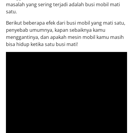
masalah yang sering terjadi adalah busi mobil mati
satu.
Berikut beberapa efek dari busi mobil yang mati satu,
penyebab umumnya, kapan sebaiknya kamu
menggantinya, dan apakah mesin mobil kamu masih
bisa hidup ketika satu busi mati!