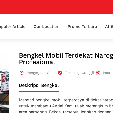
puler Article
Our Location
Promo Terbaru
Affi
Bengkel Mobil Terdekat Naro
Profesional
Pengerjaan Cepat
Teknologi Canggih
Pasti
Deskripsi Bengkel
Mencari bengkel mobil terpercaya di dekat narogo
untuk membantu Anda! Kami telah merangkum be
area narogong, Bekasi tersebut, lengkap dengan i