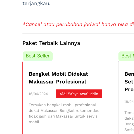
terjangkau.
*Cancel atau perubahan jadwal hanya bisa di
Paket Terbaik Lainnya
Best Seller
Best 
Bengkel Mobil Didekat
Ben
Makassar Profesional
Set
Pro
16/04/2024
Aldi Yahya Awaluddin
16/04
Temukan bengkel mobil profesional
dekat Makassar. Bengkel rekomended
Temu
tidak jauh dari Makassar untuk servis
dekat
mobil.
Beng
Setia