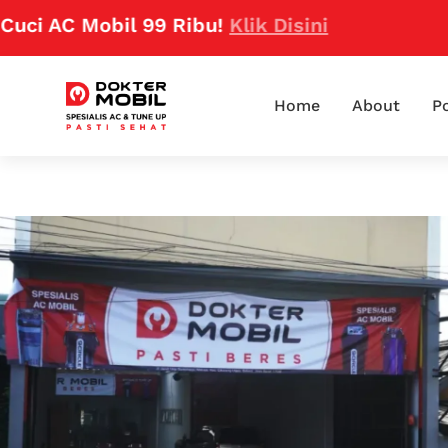
AC Mobil 99 Ribu!
Klik Disini
Home
About
Po