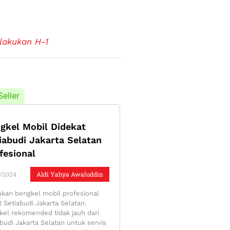
lakukan H-1
Seller
gkel Mobil Didekat
iabudi Jakarta Selatan
fesional
/2024
Aldi Yahya Awaluddin
kan bengkel mobil profesional
 Setiabudi Jakarta Selatan.
kel rekomended tidak jauh dari
budi Jakarta Selatan untuk servis