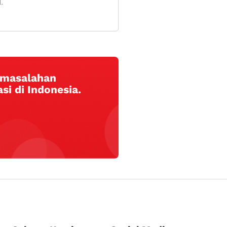
.
ermasalahan
si di Indonesia.