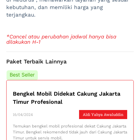
kebutuhan, dan memiliki harga yang
terjangkau.
*Cancel atau perubahan jadwal hanya bisa
dilakukan H-1
Paket Terbaik Lainnya
Best Seller
Best Seller
Bengkel Mobil Didekat Cakung Jakarta
Timur Profesional
16/04/2024
Aldi Yahya Awaluddin
Temukan bengkel mobil profesional dekat Cakung Jakarta
Timur. Bengkel rekomended tidak jauh dari Cakung Jakarta
Timur untuk servis mobil.