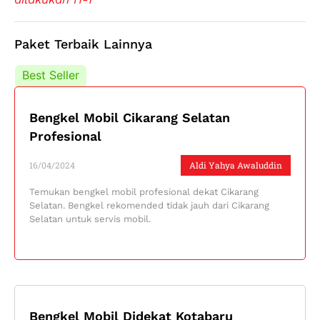
Paket Terbaik Lainnya
Best Seller
Best Seller
Bengkel Mobil Cikarang Selatan
Profesional
16/04/2024
Aldi Yahya Awaluddin
Temukan bengkel mobil profesional dekat Cikarang
Selatan. Bengkel rekomended tidak jauh dari Cikarang
Selatan untuk servis mobil.
Bengkel Mobil Didekat Kotabaru