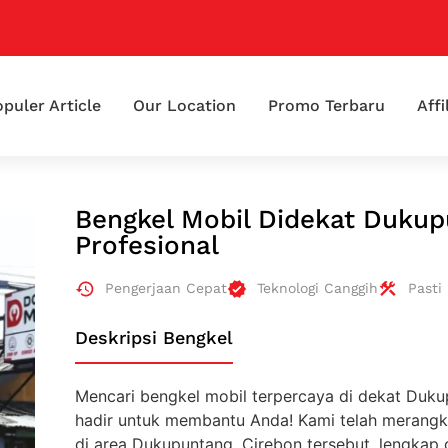
puler Article
Our Location
Promo Terbaru
Affi
Bengkel Mobil Didekat Duku
Profesional
Pengerjaan Cepat
Teknologi Canggih
Pasti
Deskripsi Bengkel
Mencari bengkel mobil terpercaya di dekat Dukup
hadir untuk membantu Anda! Kami telah merangk
di area Dukupuntang, Cirebon tersebut, lengkap 