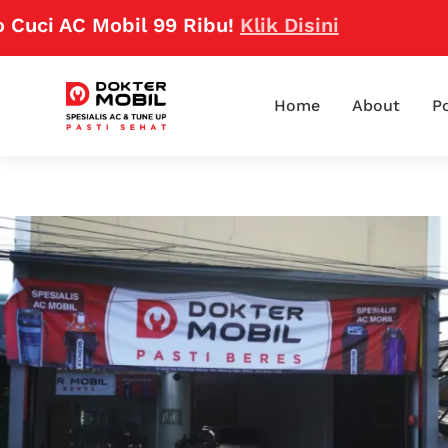
 AC Mobil 99 Ribu!
Klik Disini
Home
About
Po