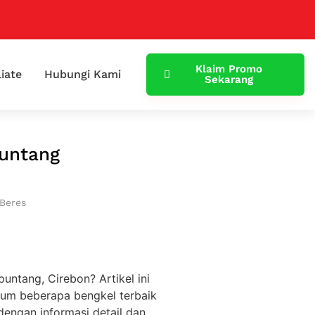
Klaim Promo
liate
Hubungi Kami
Sekarang
puntang
 Beres
untang, Cirebon? Artikel ini
um beberapa bengkel terbaik
dengan informasi detail dan