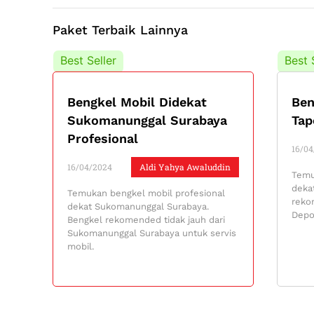
Paket Terbaik Lainnya
Best Seller
Best 
Bengkel Mobil Didekat
Ben
Sukomanunggal Surabaya
Tap
Profesional
16/04
16/04/2024
Aldi Yahya Awaluddin
Temu
deka
Temukan bengkel mobil profesional
reko
dekat Sukomanunggal Surabaya.
Depo
Bengkel rekomended tidak jauh dari
Sukomanunggal Surabaya untuk servis
mobil.