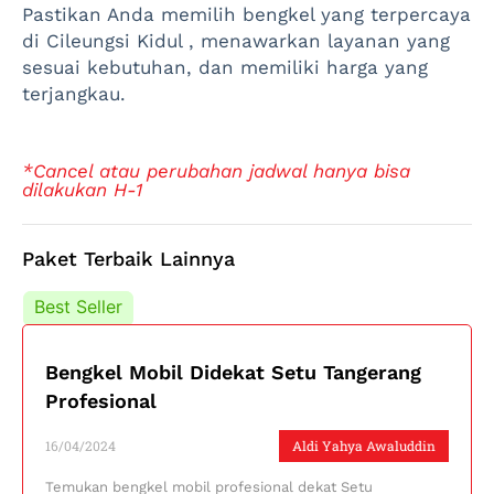
Pastikan Anda memilih bengkel yang terpercaya
di Cileungsi Kidul , menawarkan layanan yang
sesuai kebutuhan, dan memiliki harga yang
terjangkau.
*Cancel atau perubahan jadwal hanya bisa
dilakukan H-1
Paket Terbaik Lainnya
Best Seller
Best Seller
Bengkel Mobil Didekat Setu Tangerang
Profesional
16/04/2024
Aldi Yahya Awaluddin
Temukan bengkel mobil profesional dekat Setu