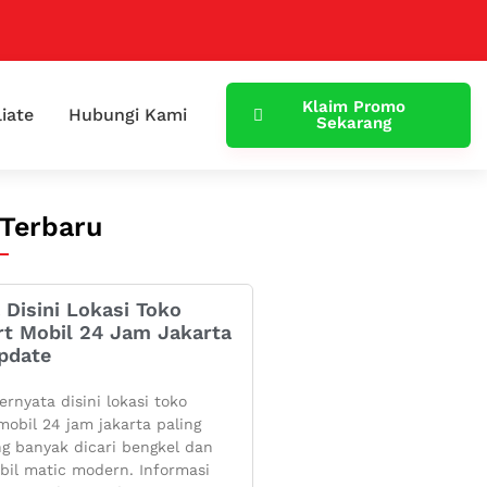
Klaim Promo
liate
Hubungi Kami
Sekarang
 Terbaru
 Disini Lokasi Toko
rt Mobil 24 Jam Jakarta
pdate
ernyata disini lokasi toko
mobil 24 jam jakarta paling
g banyak dicari bengkel dan
bil matic modern. Informasi