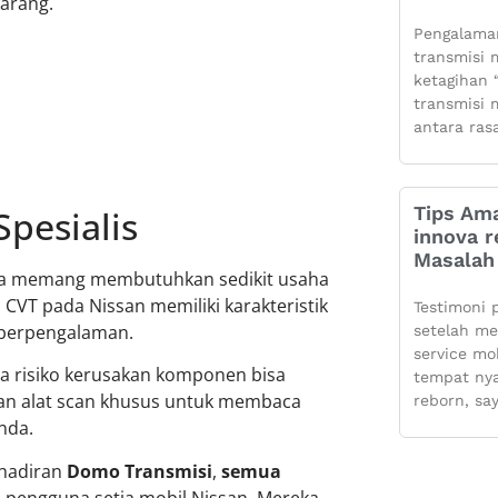
karang.
Pengalaman
transmisi m
ketagihan “
transmisi m
antara ras
Tips Ama
pesialis
innova r
Masalah 
ya memang membutuhkan sedikit usaha
i CVT pada Nissan memiliki karakteristik
Testimoni 
 berpengalaman.
setelah m
service mo
a risiko kerusakan komponen bisa
tempat ny
kan alat scan khusus untuk membaca
reborn, sa
nda.
ehadiran
Domo Transmisi
,
semua
ra pengguna setia mobil Nissan. Mereka