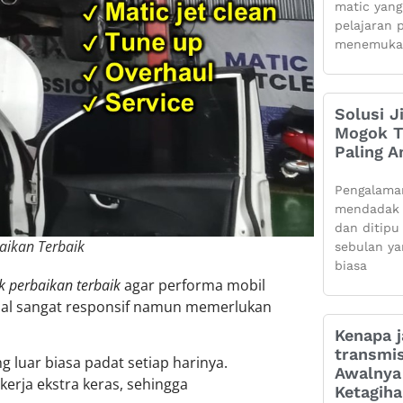
matic yang
pelajaran 
menemuka
Solusi J
Mogok Ti
Paling 
Pengalama
mendadak 
dan ditipu
baikan Terbaik
sebulan ya
biasa
uk perbaikan terbaik
agar performa mobil
enal sangat responsif namun memerlukan
Kenapa j
transmis
 luar biasa padat setiap harinya.
Awalnya 
kerja ekstra keras, sehingga
Ketagih