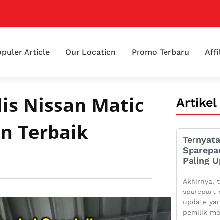
puler Article
Our Location
Promo Terbaru
Affi
lis Nissan Matic
Artikel
n Terbaik
Ternyata
Sparepa
Paling U
Akhirnya, t
sparepart 
update yan
pemilik mo