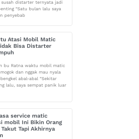
 susah distarter ternyata jadi
penting “Satu bulan lalu saya
n penyebab
itu Atasi Mobil Matic
dak Bisa Distarter
Ampuh
n bu Ratna waktu mobil matic
mogok dan nggak mau nyala
 bengkel abal-abal “Sekitar
ng lalu, saya sempat panik luar
asa service matic
i mobil Ini Bikin Orang
Takut Tapi Akhirnya
an