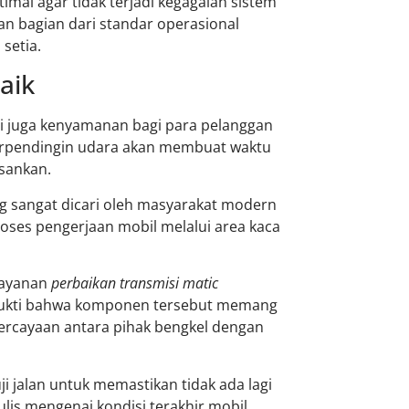
imal agar tidak terjadi kegagalan sistem
n bagian dari standar operasional
setia.
aik
pi juga kenyamanan bagi para pelanggan
erpendingin udara akan membuat waktu
sankan.
g sangat dicari oleh masyarakat modern
proses pengerjaan mobil melalui area kaca
Layanan
perbaikan transmisi matic
 bukti bahwa komponen tersebut memang
ercayaan antara pihak bengkel dengan
ji jalan untuk memastikan tidak ada lagi
lis mengenai kondisi terakhir mobil