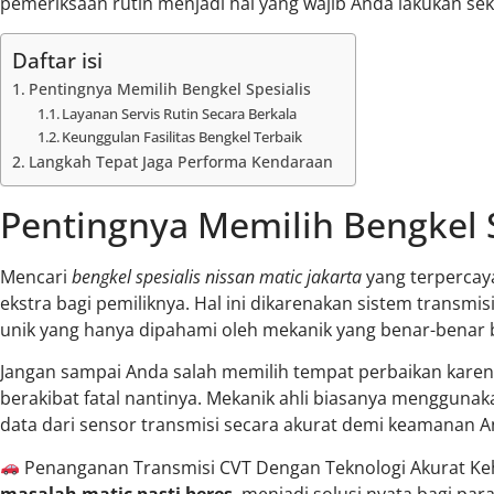
pemeriksaan rutin menjadi hal yang wajib Anda lakukan se
Daftar isi
Pentingnya Memilih Bengkel Spesialis
Layanan Servis Rutin Secara Berkala
Keunggulan Fasilitas Bengkel Terbaik
Langkah Tepat Jaga Performa Kendaraan
Pentingnya Memilih Bengkel S
Mencari
bengkel spesialis nissan matic jakarta
yang terperca
ekstra bagi pemiliknya. Hal ini dikarenakan sistem transmis
unik yang hanya dipahami oleh mekanik yang benar-benar
Jangan sampai Anda salah memilih tempat perbaikan karen
berakibat fatal nantinya. Mekanik ahli biasanya mengguna
data dari sensor transmisi secara akurat demi keamanan A
Penanganan Transmisi CVT Dengan Teknologi Akurat K
masalah matic pasti beres
, menjadi solusi nyata bagi pa