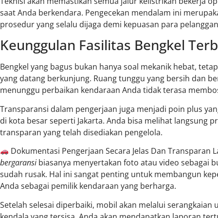
Teknisi akan memastikan semua jalur kelistrikan bekerja opt
saat Anda berkendara. Pengecekan mendalam ini merupaka
prosedur yang selalu dijaga demi kepuasan para pelanggan 
Keunggulan Fasilitas Bengkel Terb
Bengkel yang bagus bukan hanya soal mekanik hebat, teta
yang datang berkunjung. Ruang tunggu yang bersih dan b
menunggu perbaikan kendaraan Anda tidak terasa membo
Transparansi dalam pengerjaan juga menjadi poin plus yan
di kota besar seperti Jakarta. Anda bisa melihat langsung 
transparan yang telah disediakan pengelola.
Dokumentasi Pengerjaan Secara Jelas Dan Transparan 
bergaransi
biasanya menyertakan foto atau video sebagai
sudah rusak. Hal ini sangat penting untuk membangun kep
Anda sebagai pemilik kendaraan yang berharga.
Setelah selesai diperbaiki, mobil akan melalui serangkaian u
kendala yang tersisa. Anda akan mendapatkan laporan tertu