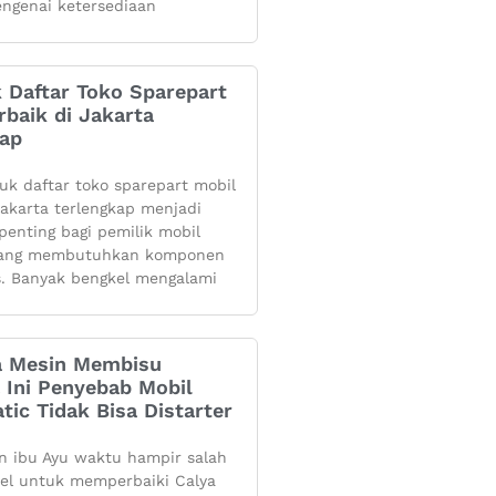
ngenai ketersediaan
k Daftar Toko Sparepart
rbaik di Jakarta
kap
yuk daftar toko sparepart mobil
 jakarta terlengkap menjadi
penting bagi pemilik mobil
yang membutuhkan komponen
s. Banyak bengkel mengalami
 Mesin Membisu
 Ini Penyebab Mobil
tic Tidak Bisa Distarter
 ibu Ayu waktu hampir salah
kel untuk memperbaiki Calya