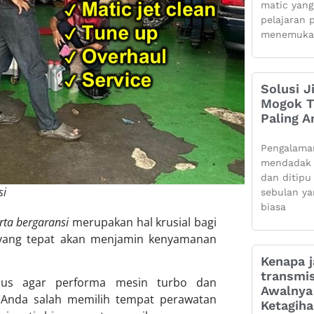
matic yang
pelajaran 
menemuka
Solusi J
Mogok Ti
Paling 
Pengalama
mendadak 
dan ditipu
si
sebulan ya
biasa
rta bergaransi
merupakan hal krusial bagi
T yang tepat akan menjamin kenyamanan
Kenapa j
transmis
us agar performa mesin turbo dan
Awalnya 
i Anda salah memilih tempat perawatan
Ketagih