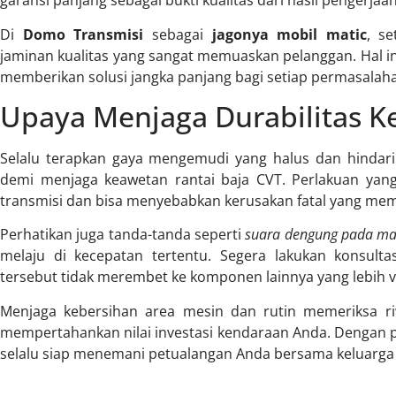
garansi panjang sebagai bukti kualitas dari hasil pengerjaa
Di
Domo Transmisi
sebagai
jagonya mobil matic
, se
jaminan kualitas yang sangat memuaskan pelanggan. Hal
memberikan solusi jangka panjang bagi setiap permasalaha
Upaya Menjaga Durabilitas 
Selalu terapkan gaya mengemudi yang halus dan hindar
demi menjaga keawetan rantai baja CVT. Perlakuan yan
transmisi dan bisa menyebabkan kerusakan fatal yang me
Perhatikan juga tanda-tanda seperti
suara dengung pada ma
melaju di kecepatan tertentu. Segera lakukan konsulta
tersebut tidak merembet ke komponen lainnya yang lebih vi
Menjaga kebersihan area mesin dan rutin memeriksa riw
mempertahankan nilai investasi kendaraan Anda. Dengan p
selalu siap menemani petualangan Anda bersama keluarga