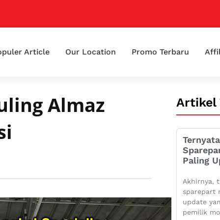
puler Article
Our Location
Promo Terbaru
Affi
uling Almaz
Artikel
si
Ternyata
Sparepa
Paling U
Akhirnya, t
sparepart 
update yan
pemilik mo