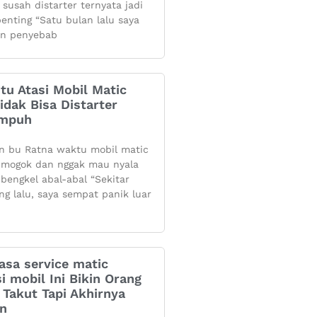
 susah distarter ternyata jadi
penting “Satu bulan lalu saya
n penyebab
itu Atasi Mobil Matic
dak Bisa Distarter
Ampuh
n bu Ratna waktu mobil matic
mogok dan nggak mau nyala
 bengkel abal-abal “Sekitar
ng lalu, saya sempat panik luar
asa service matic
i mobil Ini Bikin Orang
Takut Tapi Akhirnya
an