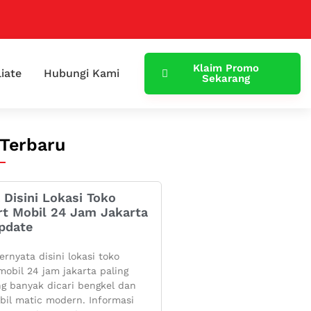
Klaim Promo
liate
Hubungi Kami
Sekarang
 Terbaru
 Disini Lokasi Toko
rt Mobil 24 Jam Jakarta
pdate
ernyata disini lokasi toko
mobil 24 jam jakarta paling
g banyak dicari bengkel dan
bil matic modern. Informasi