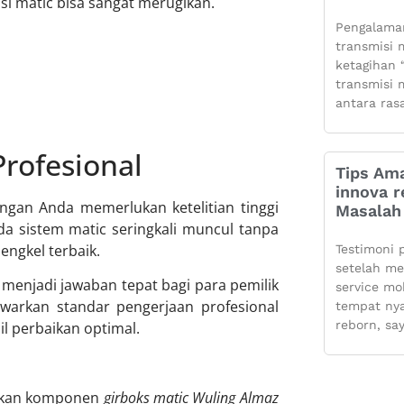
si matic bisa sangat merugikan.
Pengalaman
transmisi m
ketagihan “
transmisi m
antara ras
Profesional
Tips Ama
innova r
ngan Anda memerlukan ketelitian tinggi
Masalah 
a sistem matic seringkali muncul tanpa
engkel terbaik.
Testimoni 
setelah m
menjadi jawaban tepat bagi para pemilik
service mo
warkan standar pengerjaan profesional
tempat ny
reborn, sa
l perbaikan optimal.
tikan komponen
girboks matic Wuling Almaz