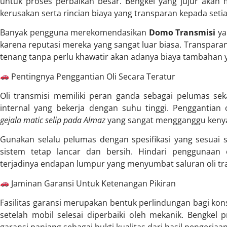
untuk proses perbaikan besar. Bengkel yang jujur akan
kerusakan serta rincian biaya yang transparan kepada seti
Banyak pengguna merekomendasikan
Domo Transmisi
ya
karena reputasi mereka yang sangat luar biasa. Transpar
tenang tanpa perlu khawatir akan adanya biaya tambahan 
Pentingnya Penggantian Oli Secara Teratur
Oli transmisi memiliki peran ganda sebagai pelumas se
internal yang bekerja dengan suhu tinggi. Penggantian
gejala matic selip pada Almaz
yang sangat mengganggu ken
Gunakan selalu pelumas dengan spesifikasi yang sesuai s
sistem tetap lancar dan bersih. Hindari penggunaan
terjadinya endapan lumpur yang menyumbat saluran oli tr
Jaminan Garansi Untuk Ketenangan Pikiran
Fasilitas garansi merupakan bentuk perlindungan bagi kons
setelah mobil selesai diperbaiki oleh mekanik. Bengkel 