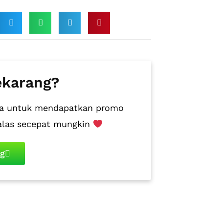
ekarang?
juga untuk mendapatkan promo
alas secepat mungkin
ng