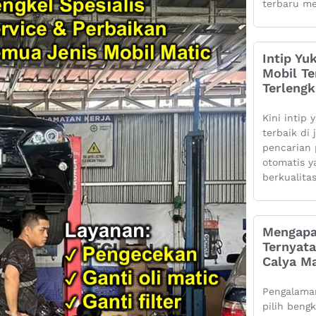
terbaru me
Intip Yu
Mobil Te
Terleng
Kini intip 
terbaik di
pencarian 
otomatis 
berkualita
Mengapa
Ternyata
Calya Ma
Pengalaman
pilih beng