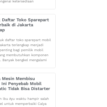
ngenai ketersediaan
k Daftar Toko Sparepart
rbaik di Jakarta
kap
yuk daftar toko sparepart mobil
 jakarta terlengkap menjadi
penting bagi pemilik mobil
yang membutuhkan komponen
s. Banyak bengkel mengalami
 Mesin Membisu
 Ini Penyebab Mobil
tic Tidak Bisa Distarter
 ibu Ayu waktu hampir salah
kel untuk memperbaiki Calya