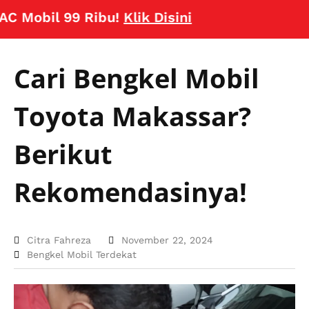
bil 99 Ribu!
Klik Disini
Cari Bengkel Mobil
Toyota Makassar?
Berikut
Rekomendasinya!
Citra Fahreza
November 22, 2024
Bengkel Mobil Terdekat