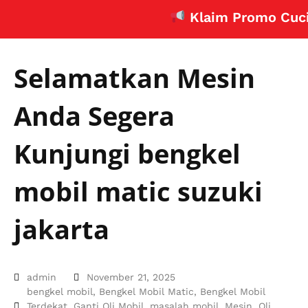
Klaim Promo Cuci AC M
Selamatkan Mesin
Anda Segera
Kunjungi bengkel
mobil matic suzuki
jakarta
admin
November 21, 2025
bengkel mobil
,
Bengkel Mobil Matic
,
Bengkel Mobil
Terdekat
,
Ganti Oli Mobil
,
masalah mobil
,
Mesin
,
Oli