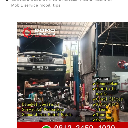
Mobil
,
service mobil
,
tips