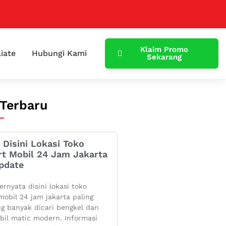
Klaim Promo
liate
Hubungi Kami
Sekarang
 Terbaru
 Disini Lokasi Toko
rt Mobil 24 Jam Jakarta
pdate
ernyata disini lokasi toko
mobil 24 jam jakarta paling
g banyak dicari bengkel dan
bil matic modern. Informasi