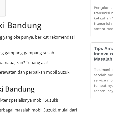
Pengalaman
transmisi m
ketagihan “
ki Bandung
transmisi m
antara ras
ng yang oke punya, berikut rekomendasi
Tips Ama
ang gampang-gampang susah.
innova r
Masalah 
a-napa, kan? Tenang aja!
Testimoni 
perawatan dan perbaikan mobil Suzuki
setelah m
service mo
tempat ny
ki Bandung
reborn, sa
ter spesialisnya mobil Suzuki!
bagai masalah mobil Suzuki, mulai dari