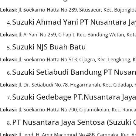
Lokasi:
Jl. Soekarno-Hatta No.289, Situsaeur, Kec. Bojonglo
Suzuki Ahmad Yani PT Nusantara Ja
Lokasi:
Jl. A. Yani No.259, Cihapit, Kec. Bandung Wetan, Ko
Suzuki NJS Buah Batu
Lokasi:
Jl. Soekarno-Hatta No.513, Cijagra, Kec. Lengkong,
Suzuki Setiabudi Bandung PT Nusan
Lokasi:
Jl. Dr. Setiabudi No.78, Hegarmanah, Kec. Cidadap,
Suzuki Gedebage PT.Nusantara Jay
Lokasi:
Jl. Soekarno-Hatta No.700, Cipamokolan, Kec. Ranca
PT Nusantara Jaya Sentosa (Suzuki
Lokasi:
Jl. Jend. H. Amir Machmud No.48B, Campaka, Kec. A