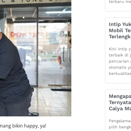
terbaru me
Intip Yu
Mobil Te
Terleng
Kini intip 
terbaik di
pencarian 
otomatis 
berkualita
Mengapa
Ternyata
Calya Ma
Pengalaman
mang bikin happy, ya!
pilih beng