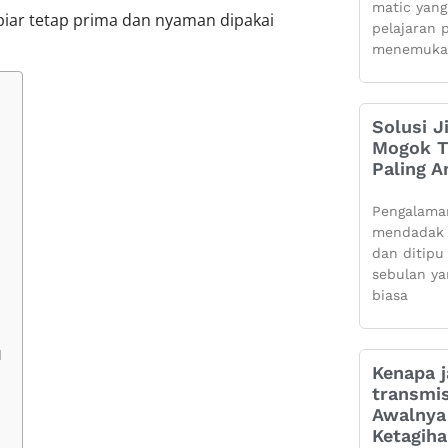
matic yang
biar tetap prima dan nyaman dipakai
pelajaran 
menemuka
Solusi J
Mogok Ti
Paling 
Pengalama
mendadak 
dan ditipu
sebulan ya
biasa
l
Kenapa j
transmis
Awalnya 
Ketagih