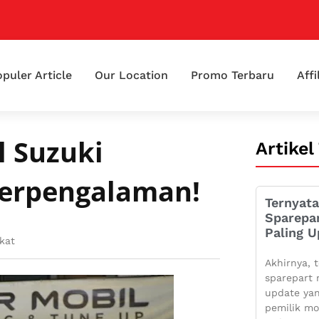
puler Article
Our Location
Promo Terbaru
Affi
l Suzuki
Artikel
Berpengalaman!
Ternyata
Sparepa
Paling U
kat
Akhirnya, t
sparepart 
update yan
pemilik mo