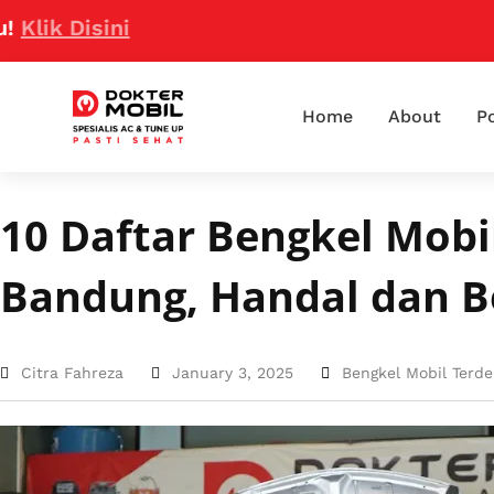
Disini
Home
About
Po
10 Daftar Bengkel Mobi
Bandung, Handal dan 
Citra Fahreza
January 3, 2025
Bengkel Mobil Terde