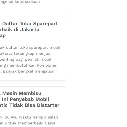
ngenai ketersediaan
k Daftar Toko Sparepart
rbaik di Jakarta
kap
yuk daftar toko sparepart mobil
 jakarta terlengkap menjadi
penting bagi pemilik mobil
yang membutuhkan komponen
s. Banyak bengkel mengalami
 Mesin Membisu
 Ini Penyebab Mobil
tic Tidak Bisa Distarter
 ibu Ayu waktu hampir salah
kel untuk memperbaiki Calya