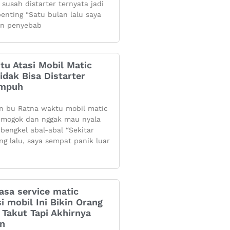
 susah distarter ternyata jadi
penting “Satu bulan lalu saya
n penyebab
itu Atasi Mobil Matic
dak Bisa Distarter
Ampuh
n bu Ratna waktu mobil matic
mogok dan nggak mau nyala
 bengkel abal-abal “Sekitar
ng lalu, saya sempat panik luar
asa service matic
i mobil Ini Bikin Orang
Takut Tapi Akhirnya
an