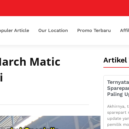
puler Article
Our Location
Promo Terbaru
Affi
March Matic
Artikel
i
Ternyata
Sparepa
Paling U
Akhirnya, t
sparepart 
update yan
pemilik mo