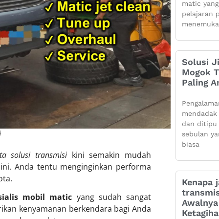
matic yang
pelajaran 
menemuka
Solusi J
Mogok Ti
Paling 
Pengalama
mendadak 
dan ditipu
i
sebulan ya
biasa
a solusi transmisi
kini semakin mudah
 ini. Anda tentu menginginkan performa
ota.
Kenapa j
transmis
sialis mobil matic
yang sudah sangat
Awalnya 
ikan kenyamanan berkendara bagi Anda
Ketagih