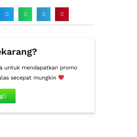
ekarang?
juga untuk mendapatkan promo
alas secepat mungkin
ng