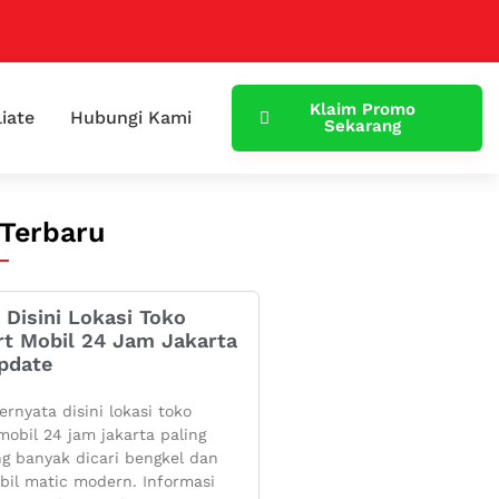
Klaim Promo
liate
Hubungi Kami
Sekarang
 Terbaru
 Disini Lokasi Toko
rt Mobil 24 Jam Jakarta
pdate
ernyata disini lokasi toko
mobil 24 jam jakarta paling
g banyak dicari bengkel dan
bil matic modern. Informasi