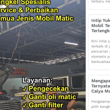
terbaru me
Intip Yu
Mobil Te
Terleng
Kini intip 
terbaik di
pencarian 
otomatis 
berkualita
Mengapa
Ternyata
Calya Ma
Pengalaman
pilih beng