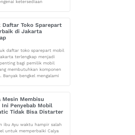
ngenai ketersediaan
k Daftar Toko Sparepart
rbaik di Jakarta
kap
yuk daftar toko sparepart mobil
 jakarta terlengkap menjadi
penting bagi pemilik mobil
yang membutuhkan komponen
s. Banyak bengkel mengalami
 Mesin Membisu
 Ini Penyebab Mobil
tic Tidak Bisa Distarter
 ibu Ayu waktu hampir salah
kel untuk memperbaiki Calya