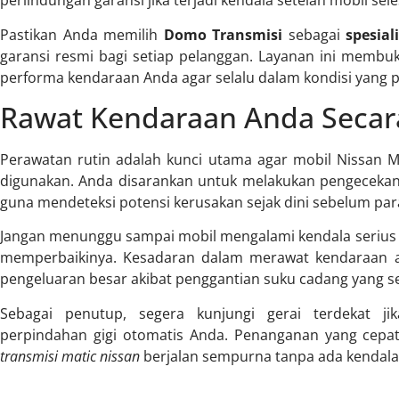
perlindungan garansi jika terjadi kendala setelah mobil sele
Pastikan Anda memilih
Domo Transmisi
sebagai
spesial
garansi resmi bagi setiap pelanggan. Layanan ini memb
performa kendaraan Anda agar selalu dalam kondisi yang p
Rawat Kendaraan Anda Secar
Perawatan rutin adalah kunci utama agar mobil Nissan 
digunakan. Anda disarankan untuk melakukan pengecekan s
guna mendeteksi potensi kerusakan sejak dini sebelum par
Jangan menunggu sampai mobil mengalami kendala serius 
memperbaikinya. Kesadaran dalam merawat kendaraan 
pengeluaran besar akibat penggantian suku cadang yang s
Sebagai penutup, segera kunjungi gerai terdekat j
perpindahan gigi otomatis Anda. Penanganan yang cep
transmisi matic nissan
berjalan sempurna tanpa ada kendala