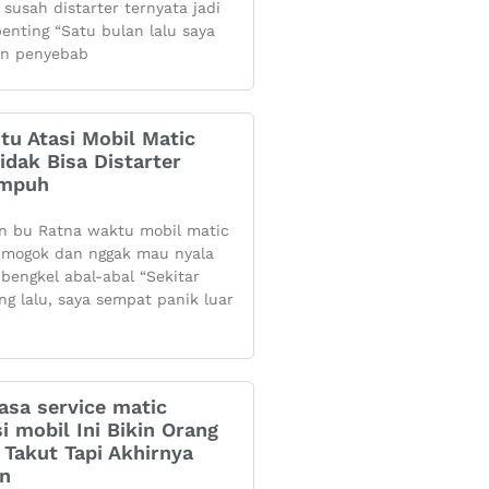
 susah distarter ternyata jadi
penting “Satu bulan lalu saya
n penyebab
itu Atasi Mobil Matic
dak Bisa Distarter
Ampuh
n bu Ratna waktu mobil matic
mogok dan nggak mau nyala
 bengkel abal-abal “Sekitar
ng lalu, saya sempat panik luar
asa service matic
i mobil Ini Bikin Orang
Takut Tapi Akhirnya
an