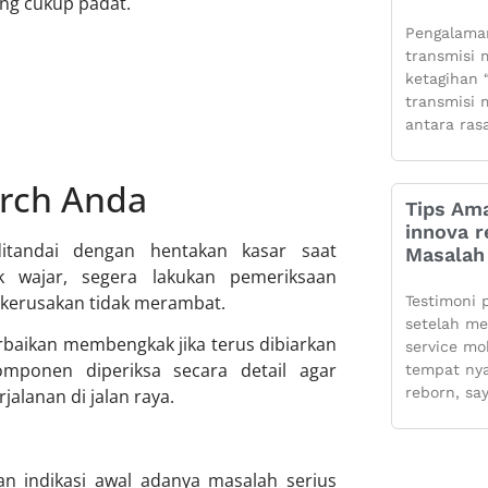
ang cukup padat.
Pengalaman
transmisi m
ketagihan “
transmisi m
antara ras
arch Anda
Tips Ama
innova r
ditandai dengan hentakan kasar saat
Masalah 
k wajar, segera lakukan pemeriksaan
kerusakan tidak merambat.
Testimoni 
setelah m
baikan membengkak jika terus dibiarkan
service mo
mponen diperiksa secara detail agar
tempat ny
reborn, sa
alanan di jalan raya.
n indikasi awal adanya masalah serius