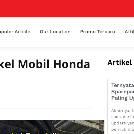
puler Article
Our Location
Promo Terbaru
Affi
kel Mobil Honda
Artikel
Ternyata
Sparepa
Paling U
Akhirnya, t
sparepart 
update yan
pemilik mo