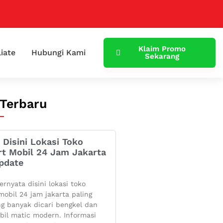
Klaim Promo
liate
Hubungi Kami
Sekarang
 Terbaru
 Disini Lokasi Toko
rt Mobil 24 Jam Jakarta
pdate
ernyata disini lokasi toko
mobil 24 jam jakarta paling
g banyak dicari bengkel dan
bil matic modern. Informasi