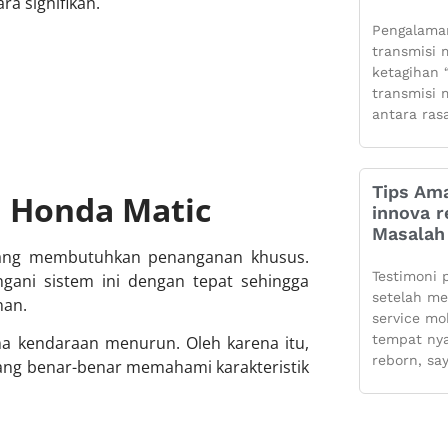
a signifikan.
Pengalaman
transmisi m
ketagihan “
transmisi m
antara ras
Tips Ama
 Honda Matic
innova r
Masalah 
 yang membutuhkan penanganan khusus.
Testimoni 
ani sistem ini dengan tepat sehingga
setelah m
nan.
service mo
tempat ny
 kendaraan menurun. Oleh karena itu,
reborn, sa
ng benar-benar memahami karakteristik