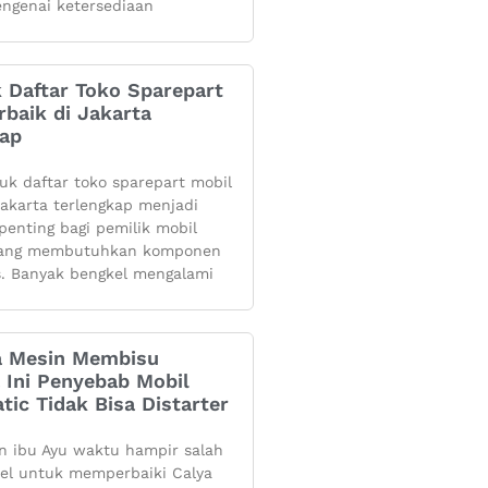
ngenai ketersediaan
k Daftar Toko Sparepart
rbaik di Jakarta
kap
yuk daftar toko sparepart mobil
 jakarta terlengkap menjadi
penting bagi pemilik mobil
yang membutuhkan komponen
s. Banyak bengkel mengalami
 Mesin Membisu
 Ini Penyebab Mobil
tic Tidak Bisa Distarter
 ibu Ayu waktu hampir salah
kel untuk memperbaiki Calya