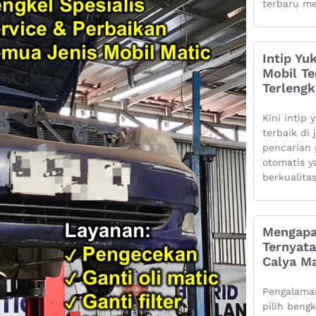
terbaru me
Intip Yu
Mobil Te
Terleng
Kini intip 
terbaik di
pencarian 
otomatis 
berkualita
Mengapa
Ternyata
Calya Ma
Pengalaman
pilih beng