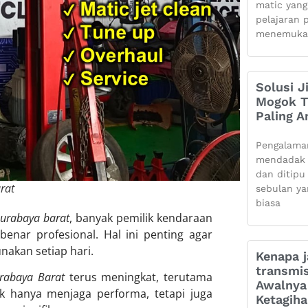
matic yang
pelajaran 
menemuka
Solusi J
Mogok Ti
Paling 
Pengalama
mendadak 
dan ditipu
rat
sebulan ya
biasa
surabaya barat
, banyak pemilik kendaraan
ar profesional. Hal ini penting agar
nakan setiap hari.
Kenapa j
transmis
urabaya Barat
terus meningkat, terutama
Awalnya 
k hanya menjaga performa, tetapi juga
Ketagih