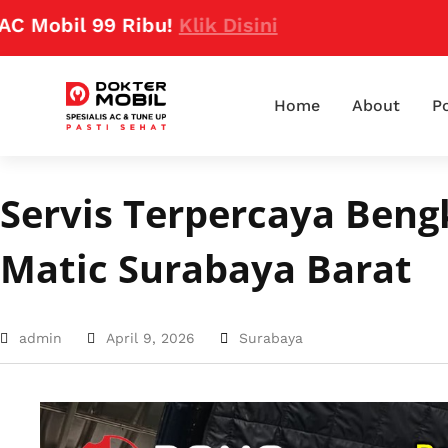
l 99 Ribu!
Klik Disini
Home
About
Po
Servis Terpercaya Beng
Matic Surabaya Barat
admin
April 9, 2026
Surabaya