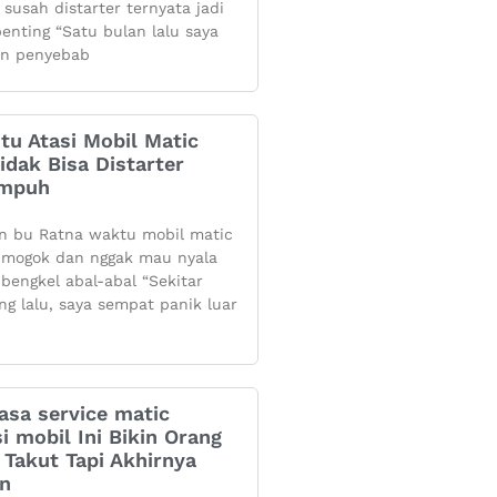
 susah distarter ternyata jadi
penting “Satu bulan lalu saya
n penyebab
itu Atasi Mobil Matic
dak Bisa Distarter
Ampuh
n bu Ratna waktu mobil matic
mogok dan nggak mau nyala
 bengkel abal-abal “Sekitar
ng lalu, saya sempat panik luar
asa service matic
i mobil Ini Bikin Orang
Takut Tapi Akhirnya
an