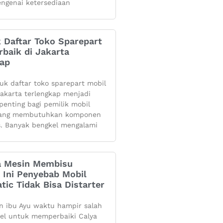
ngenai ketersediaan
k Daftar Toko Sparepart
rbaik di Jakarta
kap
yuk daftar toko sparepart mobil
 jakarta terlengkap menjadi
penting bagi pemilik mobil
yang membutuhkan komponen
s. Banyak bengkel mengalami
 Mesin Membisu
 Ini Penyebab Mobil
tic Tidak Bisa Distarter
 ibu Ayu waktu hampir salah
kel untuk memperbaiki Calya