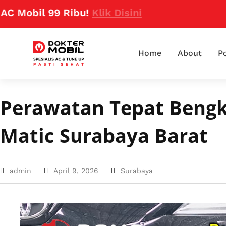
l 99 Ribu!
Klik Disini
Home
About
Po
Perawatan Tepat Bengk
Matic Surabaya Barat
admin
April 9, 2026
Surabaya