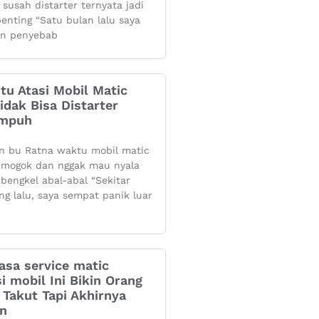
 susah distarter ternyata jadi
penting “Satu bulan lalu saya
n penyebab
itu Atasi Mobil Matic
dak Bisa Distarter
Ampuh
n bu Ratna waktu mobil matic
mogok dan nggak mau nyala
 bengkel abal-abal “Sekitar
ng lalu, saya sempat panik luar
asa service matic
i mobil Ini Bikin Orang
Takut Tapi Akhirnya
an