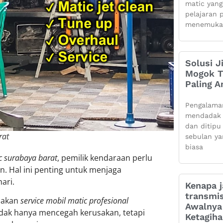
matic yang
pelajaran 
menemuka
Solusi J
Mogok Ti
Paling 
Pengalama
mendadak 
dan ditipu
rat
sebulan ya
biasa
c surabaya barat
, pemilik kendaraan perlu
. Hal ini penting untuk menjaga
ari.
Kenapa j
transmis
 akan
service mobil matic profesional
Awalnya 
idak hanya mencegah kerusakan, tetapi
Ketagih