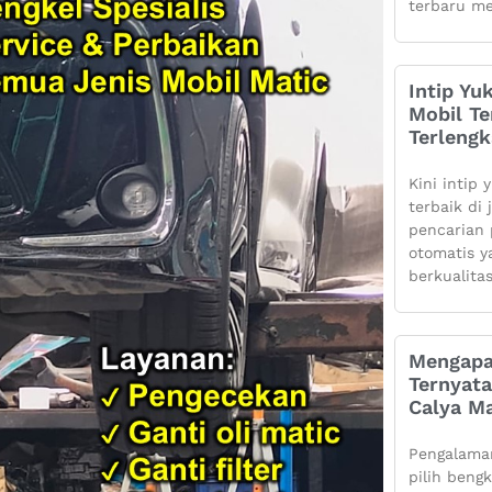
terbaru me
Intip Yu
Mobil Te
Terleng
Kini intip 
terbaik di
pencarian 
otomatis 
berkualita
Mengapa
Ternyata
Calya Ma
Pengalaman
pilih beng