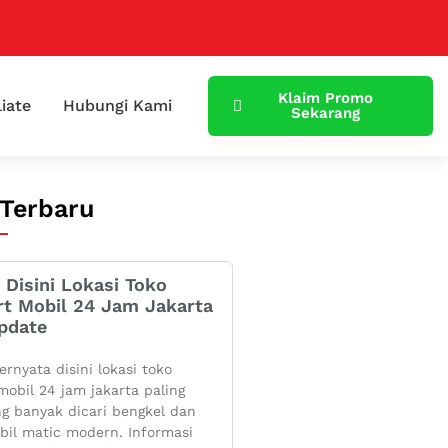
Klaim Promo
liate
Hubungi Kami
Sekarang
 Terbaru
 Disini Lokasi Toko
rt Mobil 24 Jam Jakarta
pdate
ernyata disini lokasi toko
mobil 24 jam jakarta paling
g banyak dicari bengkel dan
bil matic modern. Informasi