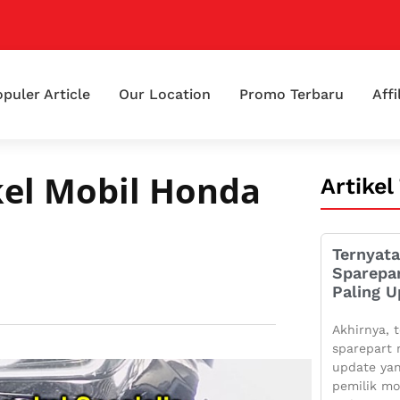
puler Article
Our Location
Promo Terbaru
Affi
el Mobil Honda
Artikel
Ternyata
Sparepa
Paling U
Akhirnya, t
sparepart 
update yan
pemilik mo