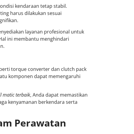
disi kendaraan tetap stabil.
ing harus dilakukan sesuai
nifikan.
yediakan layanan profesional untuk
 Hal ini membantu menghindari
n.
perti torque converter dan clutch pack
h satu komponen dapat memengaruhi
l matic terbaik
, Anda dapat memastikan
njaga kenyamanan berkendara serta
lam Perawatan