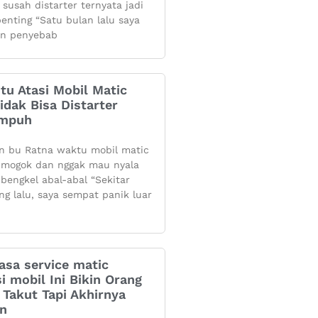
 susah distarter ternyata jadi
penting “Satu bulan lalu saya
n penyebab
itu Atasi Mobil Matic
dak Bisa Distarter
Ampuh
n bu Ratna waktu mobil matic
mogok dan nggak mau nyala
 bengkel abal-abal “Sekitar
ng lalu, saya sempat panik luar
asa service matic
i mobil Ini Bikin Orang
Takut Tapi Akhirnya
an