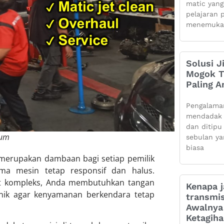
matic yang
pelajaran 
menemuka
Solusi J
Mogok Ti
Paling 
Pengalama
mendadak 
dan ditipu
ium
sebulan ya
biasa
erupakan dambaan bagi setiap pemilik
a mesin tetap responsif dan halus.
at kompleks, Anda membutuhkan tangan
Kenapa j
nik agar kenyamanan berkendara tetap
transmis
Awalnya 
Ketagih