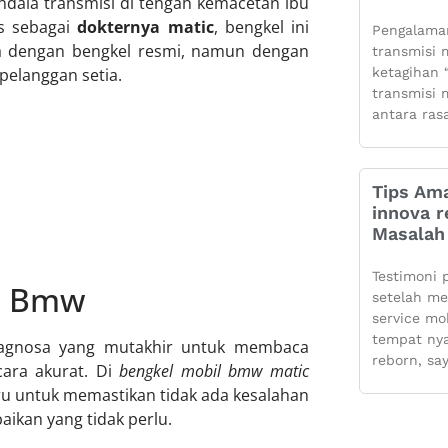
ndala transmisi di tengah kemacetan ibu
as sebagai
dokternya matic
, bengkel ini
Pengalaman
a dengan bengkel resmi, namun dengan
transmisi m
ketagihan “
pelanggan setia.
transmisi m
antara ras
Tips Ama
innova r
Masalah 
Testimoni 
ic Bmw
setelah m
service mo
tempat ny
agnosa yang mutakhir untuk membaca
reborn, sa
cara akurat. Di
bengkel mobil bmw matic
ru untuk memastikan tidak ada kesalahan
ikan yang tidak perlu.