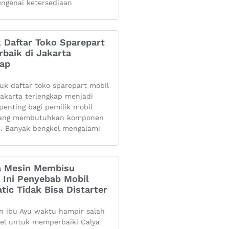
ngenai ketersediaan
k Daftar Toko Sparepart
rbaik di Jakarta
kap
yuk daftar toko sparepart mobil
 jakarta terlengkap menjadi
penting bagi pemilik mobil
yang membutuhkan komponen
s. Banyak bengkel mengalami
 Mesin Membisu
 Ini Penyebab Mobil
tic Tidak Bisa Distarter
 ibu Ayu waktu hampir salah
kel untuk memperbaiki Calya