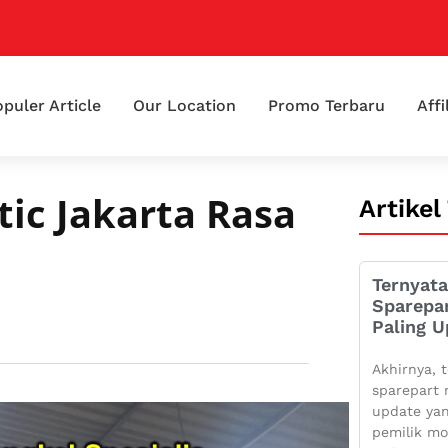
puler Article
Our Location
Promo Terbaru
Affi
ic Jakarta Rasa
Artikel
Ternyata
Sparepa
Paling U
Akhirnya, t
sparepart 
update yan
pemilik mo