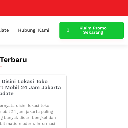
Klaim Promo
liate
Hubungi Kami
Sekarang
 Terbaru
 Disini Lokasi Toko
rt Mobil 24 Jam Jakarta
pdate
ernyata disini lokasi toko
mobil 24 jam jakarta paling
g banyak dicari bengkel dan
bil matic modern. Informasi