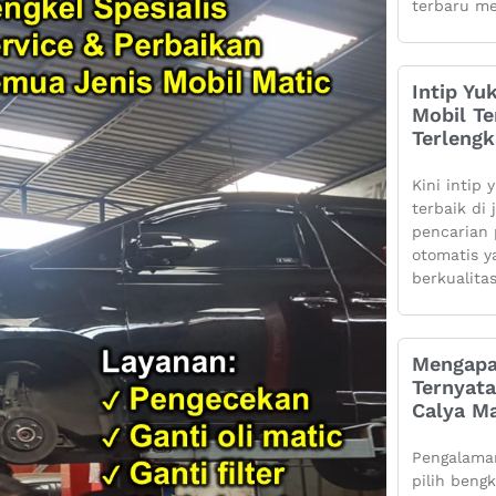
terbaru me
Intip Yu
Mobil Te
Terleng
Kini intip 
terbaik di
pencarian 
otomatis 
berkualita
Mengapa
Ternyata
Calya Ma
Pengalaman
pilih beng