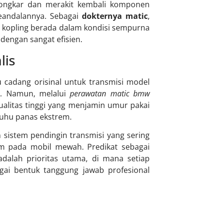
gkar dan merakit kembali komponen
keandalannya. Sebagai
dokternya matic
,
at kopling berada dalam kondisi sempurna
 dengan sangat efisien.
lis
 cadang orisinal untuk transmisi model
k. Namun, melalui
perawatan matic bmw
alitas tinggi yang menjamin umur pakai
suhu panas ekstrem.
sistem pendingin transmisi yang sering
em pada mobil mewah. Predikat sebagai
lah prioritas utama, di mana setiap
agai bentuk tanggung jawab profesional