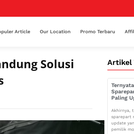
puler Article
Our Location
Promo Terbaru
Affi
andung Solusi
Artikel
s
Ternyata
Sparepa
Paling U
Akhirnya, t
sparepart 
update yan
pemilik mo