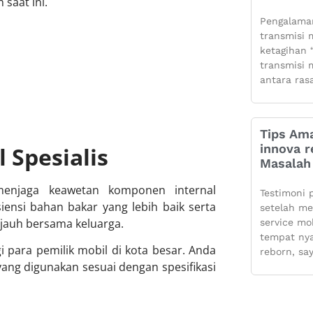
saat ini.
Pengalaman
transmisi m
ketagihan “
transmisi m
antara ras
Tips Ama
innova r
 Spesialis
Masalah 
menjaga keawetan komponen internal
Testimoni 
ensi bahan bakar yang lebih baik serta
setelah m
jauh bersama keluarga.
service mo
tempat ny
i para pemilik mobil di kota besar. Anda
reborn, sa
ng digunakan sesuai dengan spesifikasi