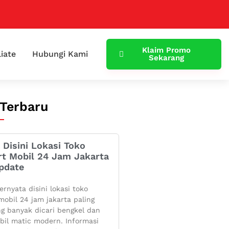
Klaim Promo
liate
Hubungi Kami
Sekarang
 Terbaru
 Disini Lokasi Toko
rt Mobil 24 Jam Jakarta
pdate
ernyata disini lokasi toko
mobil 24 jam jakarta paling
g banyak dicari bengkel dan
bil matic modern. Informasi