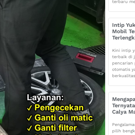
terbaru me
Intip Yu
Mobil Te
Terleng
Kini intip 
terbaik di
pencarian 
otomatis 
berkualita
Mengapa
Ternyata
Calya Ma
Pengalaman
pilih beng