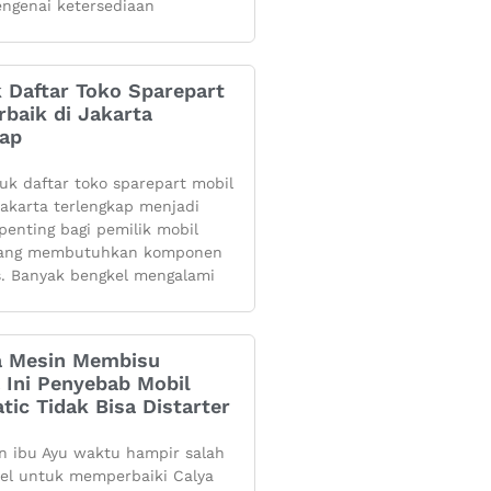
ngenai ketersediaan
k Daftar Toko Sparepart
rbaik di Jakarta
kap
yuk daftar toko sparepart mobil
 jakarta terlengkap menjadi
penting bagi pemilik mobil
yang membutuhkan komponen
s. Banyak bengkel mengalami
 Mesin Membisu
 Ini Penyebab Mobil
tic Tidak Bisa Distarter
 ibu Ayu waktu hampir salah
kel untuk memperbaiki Calya