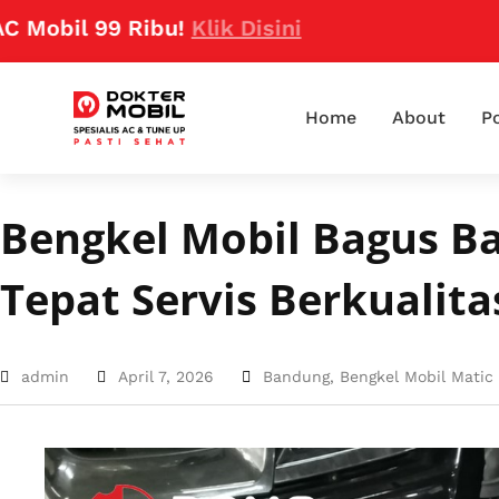
 99 Ribu!
Klik Disini
Home
About
Po
Bengkel Mobil Bagus B
Tepat Servis Berkualita
admin
April 7, 2026
Bandung
,
Bengkel Mobil Matic