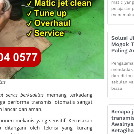
matic yang
pelajaran 
menemuka
Solusi J
Mogok Ti
Paling 
Pengalama
mendadak 
dan ditipu
tas
sebulan ya
biasa
 servis berkualitas
memang terkadang
ga performa transmisi otomatis sangat
lan lancar dan aman.
Kenapa j
transmis
ponen mekanis yang sensitif. Kerusakan
Awalnya 
a ditangani oleh teknisi yang kurang
Ketagih