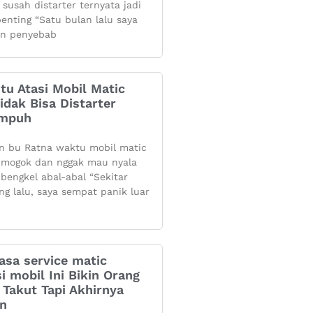
 susah distarter ternyata jadi
penting “Satu bulan lalu saya
n penyebab
itu Atasi Mobil Matic
dak Bisa Distarter
Ampuh
n bu Ratna waktu mobil matic
mogok dan nggak mau nyala
 bengkel abal-abal “Sekitar
ng lalu, saya sempat panik luar
asa service matic
i mobil Ini Bikin Orang
Takut Tapi Akhirnya
an