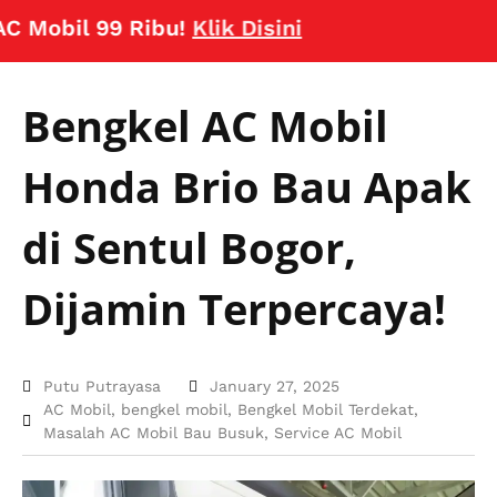
obil 99 Ribu!
Klik Disini
Bengkel AC Mobil
Honda Brio Bau Apak
di Sentul Bogor,
Dijamin Terpercaya!
Putu Putrayasa
January 27, 2025
AC Mobil
,
bengkel mobil
,
Bengkel Mobil Terdekat
,
Masalah AC Mobil Bau Busuk
,
Service AC Mobil