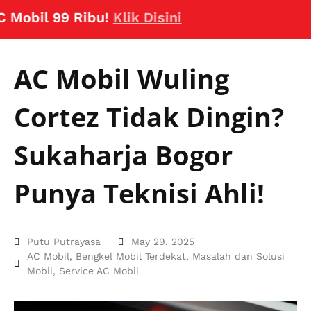
il 99 Ribu!
Klik Disini
AC Mobil Wuling
Cortez Tidak Dingin?
Sukaharja Bogor
Punya Teknisi Ahli!
Putu Putrayasa
May 29, 2025
AC Mobil
,
Bengkel Mobil Terdekat
,
Masalah dan Solusi
Mobil
,
Service AC Mobil