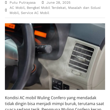
Putu Putrayasa
June 28, 2025
AC Mobil
,
Bengkel Mobil Terdekat
,
Masalah dan Solusi
Mobil
,
Service AC Mobil
Kondisi AC mobil Wuling Confero yang mendadak
tidak dingin bisa menjadi mimpi buruk, terutama saat
cuaca sedang terik. Pengguna Wuling Confero kerap