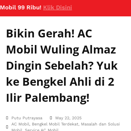
 99 Ribu!
Klik Disini
Bikin Gerah! AC
Mobil Wuling Almaz
Dingin Sebelah? Yuk
ke Bengkel Ahli di 2
Ilir Palembang!
Putu Putrayasa
May 22, 2025
AC Mobil
,
Bengkel Mobil Terdekat
,
Masalah dan Solusi
Mobil
,
Service AC Mobil