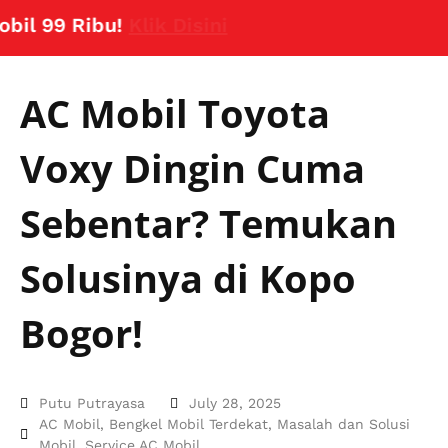
99 Ribu!
Klik Disini
AC Mobil Toyota
Voxy Dingin Cuma
Sebentar? Temukan
Solusinya di Kopo
Bogor!
Putu Putrayasa
July 28, 2025
AC Mobil
,
Bengkel Mobil Terdekat
,
Masalah dan Solusi
Mobil
,
Service AC Mobil