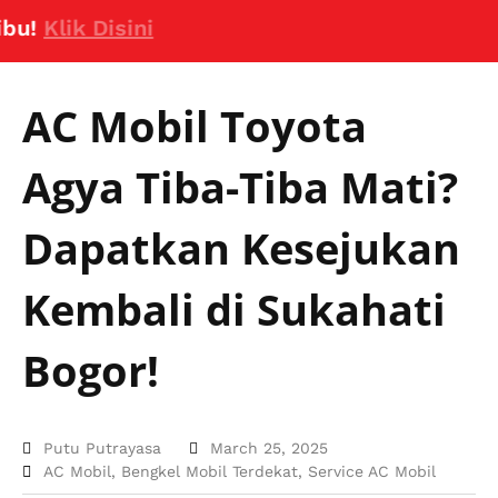
lik Disini
AC Mobil Toyota
Agya Tiba-Tiba Mati?
Dapatkan Kesejukan
Kembali di Sukahati
Bogor!
Putu Putrayasa
March 25, 2025
AC Mobil
,
Bengkel Mobil Terdekat
,
Service AC Mobil