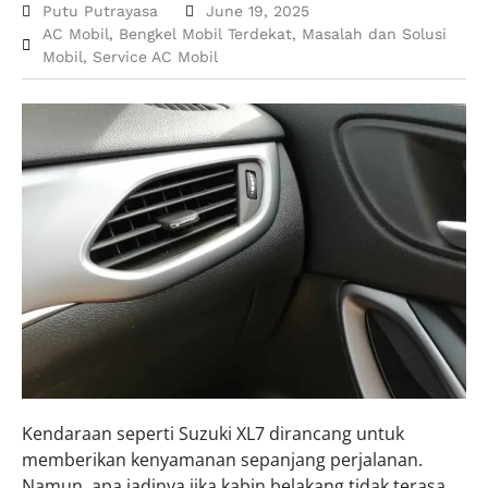
Putu Putrayasa
June 19, 2025
AC Mobil
,
Bengkel Mobil Terdekat
,
Masalah dan Solusi
Mobil
,
Service AC Mobil
Kendaraan seperti Suzuki XL7 dirancang untuk
memberikan kenyamanan sepanjang perjalanan.
Namun, apa jadinya jika kabin belakang tidak terasa