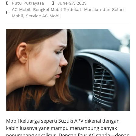
Putu Putrayasa
June 27, 2025
AC Mobil
,
Bengkel Mobil Terdekat
,
Masalah dan Solusi
Mobil
,
Service AC Mobil
Mobil keluarga seperti Suzuki APV dikenal dengan
kabin luasnya yang mampu menampung banyak
penumpang sekaligus. Dengan fitur AC ganda—depan