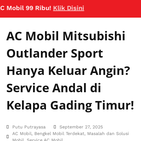
il 99 Ribu!
Klik Disini
AC Mobil Mitsubishi
Outlander Sport
Hanya Keluar Angin?
Service Andal di
Kelapa Gading Timur!
Putu Putrayasa
September 27, 2025
AC Mobil
,
Bengkel Mobil Terdekat
,
Masalah dan Solusi
Mobil
,
Service AC Mobil