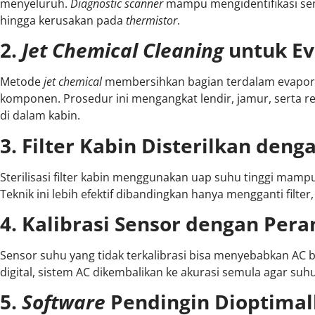
menyeluruh.
Diagnostic scanner
mampu mengidentifikasi sens
hingga kerusakan pada
thermistor
.
2.
Jet Chemical Cleaning
untuk Ev
Metode
jet chemical
membersihkan bagian terdalam evapora
komponen. Prosedur ini mengangkat lendir, jamur, serta 
di dalam kabin.
3. Filter Kabin Disterilkan den
Sterilisasi filter kabin menggunakan uap suhu tinggi mamp
Teknik ini lebih efektif dibandingkan hanya mengganti filt
4. Kalibrasi Sensor dengan Pera
Sensor suhu yang tidak terkalibrasi bisa menyebabkan AC b
digital, sistem AC dikembalikan ke akurasi semula agar suh
5.
Software
Pendingin Dioptimal