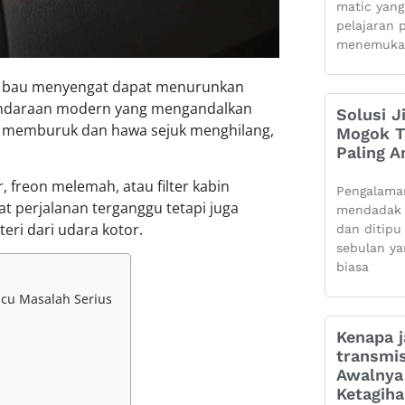
matic yang
pelajaran 
menemuka
an bau menyengat dapat menurunkan
kendaraan modern yang mengandalkan
Solusi J
ra memburuk dan hawa sejuk menghilang,
Mogok Ti
Paling 
r, freon melemah, atau filter kabin
Pengalama
at perjalanan terganggu tetapi juga
mendadak 
ri dari udara kotor.
dan ditipu
sebulan ya
biasa
icu Masalah Serius
Kenapa j
transmis
Awalnya 
Ketagih