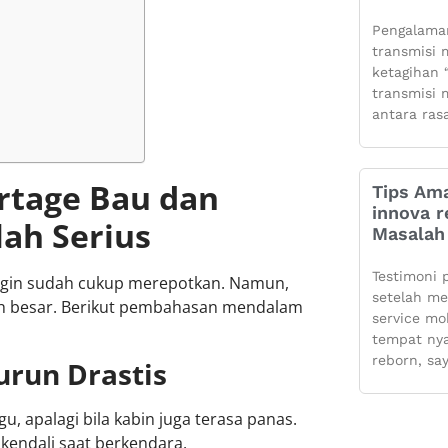
Pengalaman
transmisi m
ketagihan “
transmisi m
antara ras
rtage Bau dan
Tips Ama
innova r
lah Serius
Masalah 
Testimoni 
ingin sudah cukup merepotkan. Namun,
setelah m
bih besar. Berikut pembahasan mendalam
service mo
tempat ny
reborn, sa
run Drastis
, apalagi bila kabin juga terasa panas.
kendali saat berkendara.