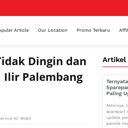
puler Article
Our Location
Promo Terbaru
Affi
Tidak Dingin dan
Artikel
1 Ilir Palembang
Ternyata
Sparepa
Paling U
Akhirnya, t
sparepart 
update yan
Service AC Mobil
pemilik mo