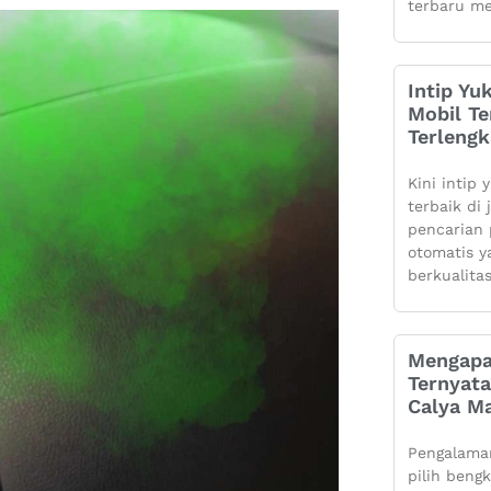
terbaru me
Intip Yu
Mobil Te
Terleng
Kini intip 
terbaik di
pencarian 
otomatis 
berkualita
Mengapa
Ternyata
Calya Ma
Pengalaman
pilih beng