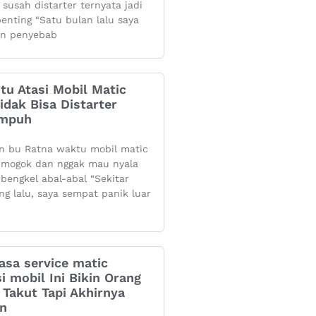
 susah distarter ternyata jadi
penting “Satu bulan lalu saya
n penyebab
itu Atasi Mobil Matic
dak Bisa Distarter
Ampuh
n bu Ratna waktu mobil matic
mogok dan nggak mau nyala
 bengkel abal-abal “Sekitar
ng lalu, saya sempat panik luar
asa service matic
i mobil Ini Bikin Orang
Takut Tapi Akhirnya
an