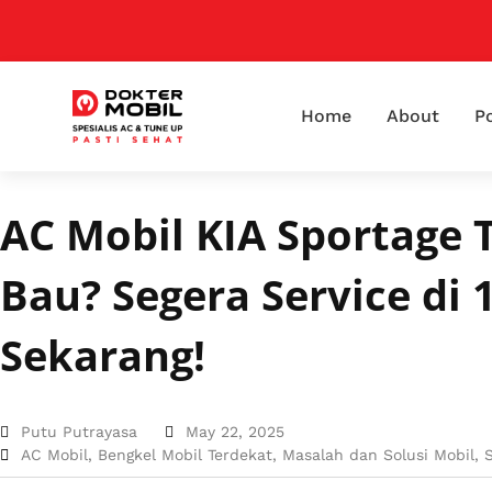
Home
About
Po
AC Mobil KIA Sportage 
Bau? Segera Service di 
Sekarang!
Putu Putrayasa
May 22, 2025
AC Mobil
,
Bengkel Mobil Terdekat
,
Masalah dan Solusi Mobil
,