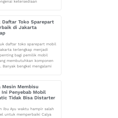
ngenai ketersediaan
k Daftar Toko Sparepart
rbaik di Jakarta
kap
yuk daftar toko sparepart mobil
 jakarta terlengkap menjadi
penting bagi pemilik mobil
yang membutuhkan komponen
s. Banyak bengkel mengalami
 Mesin Membisu
 Ini Penyebab Mobil
tic Tidak Bisa Distarter
 ibu Ayu waktu hampir salah
kel untuk memperbaiki Calya