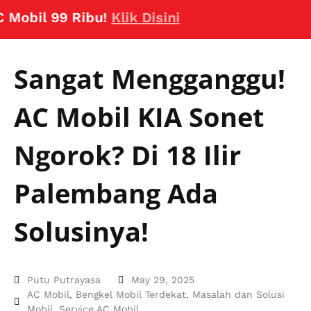
l 99 Ribu!
Klik Disini
Sangat Mengganggu!
AC Mobil KIA Sonet
Ngorok? Di 18 Ilir
Palembang Ada
Solusinya!
Putu Putrayasa
May 29, 2025
AC Mobil
,
Bengkel Mobil Terdekat
,
Masalah dan Solusi
Mobil
,
Service AC Mobil